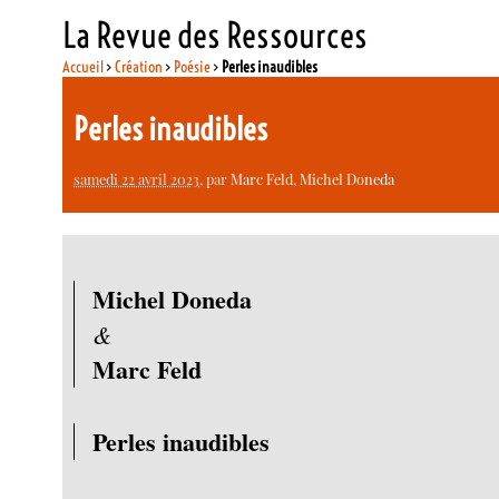
La Revue des Ressources
Accueil
>
Création
>
Poésie
>
Perles inaudibles
Perles inaudibles
samedi 22 avril 2023
, par
Marc Feld
,
Michel Doneda
Michel Doneda
&
Marc Feld
Perles inaudibles