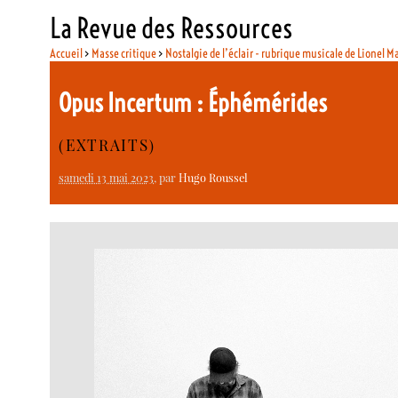
La Revue des Ressources
Accueil
>
Masse critique
>
Nostalgie de l’éclair - rubrique musicale de Lionel M
Opus Incertum : Éphémérides
(EXTRAITS)
samedi 13 mai 2023
, par
Hugo Roussel