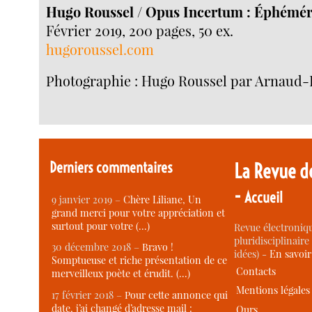
Hugo Roussel /
Opus Incertum : Éphémér
Février 2019, 200 pages, 50 ex.
hugoroussel.com
Photographie : Hugo Roussel par Arnaud
Derniers commentaires
La Revue d
-
Accueil
9 janvier 2019 –
Chère Liliane, Un
grand merci pour votre appréciation et
surtout pour votre (…)
Revue électroniqu
pluridisciplinaire 
30 décembre 2018 –
Bravo !
idées) -
En savoi
Somptueuse et riche présentation de ce
Contacts
merveilleux poète et érudit. (…)
Mentions légales
17 février 2018 –
Pour cette annonce qui
date, j’ai changé d’adresse mail :
Ours