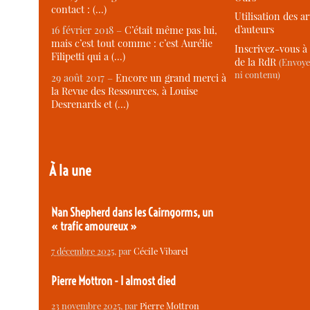
contact : (…)
Utilisation des ar
d’auteurs
16 février 2018 –
C’était même pas lui,
mais c’est tout comme : c’est Aurélie
Inscrivez-vous à 
Filipetti qui a (…)
de la RdR
(Envoye
ni contenu)
29 août 2017 –
Encore un grand merci à
la Revue des Ressources, à Louise
Desrenards et (…)
À la une
Nan Shepherd dans les Cairngorms, un
« trafic amoureux »
7 décembre 2025
, par
Cécile Vibarel
Pierre Mottron - I almost died
23 novembre 2025
, par
Pierre Mottron