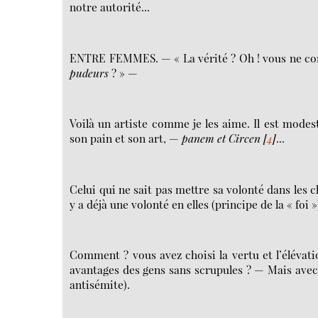
notre autorité...
ENTRE FEMMES. — « La vérité ? Oh ! vous ne conna
pudeurs
? » —
Voilà un artiste comme je les aime. Il est mode
son pain et son art, —
panem et Circen
[
4
]
...
Celui qui ne sait pas mettre sa volonté dans les
y a déjà une volonté en elles (principe de la « foi »
Comment ? vous avez choisi la vertu et l’élévat
avantages des gens sans scrupules ? — Mais avec
antisémite).