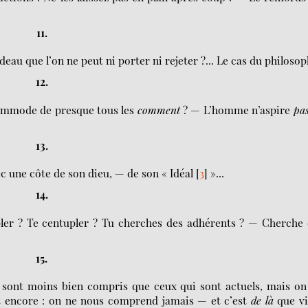
11.
deau que l’on ne peut ni porter ni rejeter ?... Le cas du philosop
12.
commode de presque tous les
comment
? — L’homme n’aspire
pa
13.
 une côte de son dieu, — de son « Idéal
[
3
]
»...
14.
er ? Te centupler ? Tu cherches des adhérents ? — Cherche 
15.
nt moins bien compris que ceux qui sont actuels, mais on 
 encore : on ne nous comprend jamais — et c’est
de là
que vi