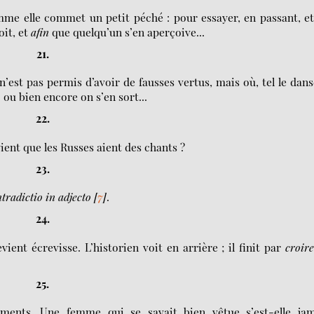
mme elle commet un petit péché : pour essayer, en passant, e
oit, et
afin
que quelqu’un s’en aperçoive...
21.
 n’est pas permis d’avoir de fausses vertus, mais où, tel le dan
 ou bien encore on s’en sort...
22.
ient que les Russes aient des chants ?
23.
tradictio in adjecto
[
7
]
.
24.
ient écrevisse. L’historien voit en arrière ; il finit par
croire
25.
ements. Une femme qui se savait bien vêtue s’est-elle jam