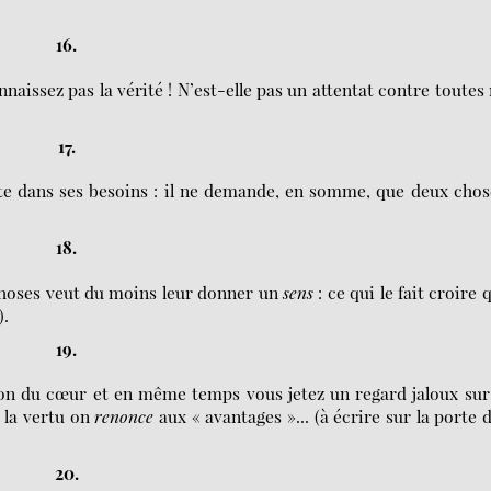
16.
issez pas la vérité ! N’est-elle pas un attentat contre toutes
17.
ste dans ses besoins : il ne demande, en somme, que deux chos
18.
 choses veut du moins leur donner un
sens
: ce qui le fait croire q
).
19.
ion du cœur et en même temps vous jetez un regard jaloux sur
 la vertu on
renonce
aux « avantages »... (à écrire sur la porte 
20.