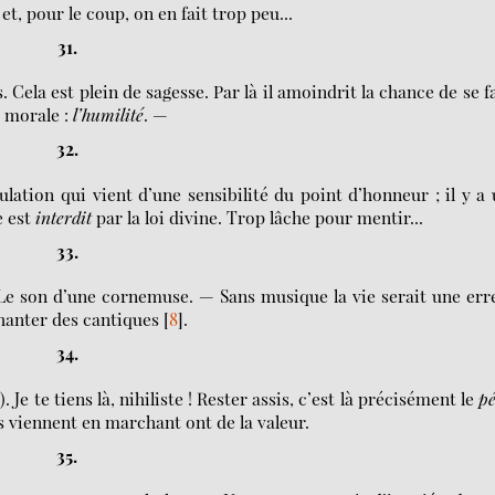
, pour le coup, on en fait trop peu...
31.
 Cela est plein de sagesse. Par là il amoindrit la chance de se f
a morale :
l’humilité
. —
32.
lation qui vient d’une sensibilité du point d’honneur ; il y a
e est
interdit
par la loi divine. Trop lâche pour mentir...
33.
Le son d’une cornemuse. — Sans musique la vie serait une err
hanter des cantiques
[
8
]
.
34.
]
). Je te tiens là, nihiliste ! Rester assis, c’est là précisément le
p
us viennent en marchant ont de la valeur.
35.