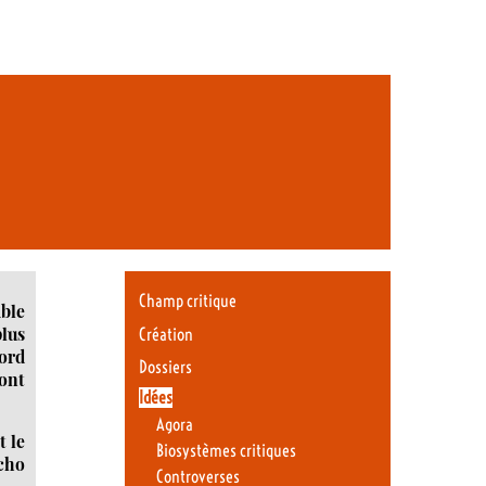
Champ critique
mble
plus
Création
bord
Dossiers
sont
Idées
Agora
t le
Biosystèmes critiques
écho
Controverses