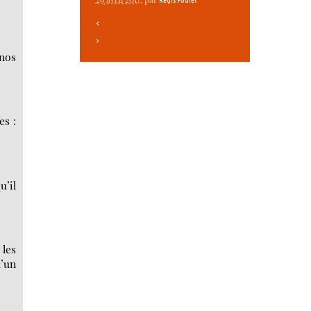
<
>
 nos
es :
u’il
 les
d’un