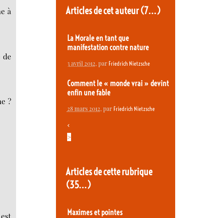
Articles de cet auteur
(7…)
me à
La Morale en tant que
manifestation contre nature
e de
3 avril 2012
, par
Friedrich Nietzsche
Comment le « monde vrai » devint
enfin une fable
me ?
28 mars 2012
, par
Friedrich Nietzsche
<
>
Articles de cette rubrique
(35…)
Maximes et pointes
 est