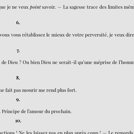
que je ne veux
point
savoir. — La sagesse trace des limites mê
6.
ous vous rétablissez le mieux de votre perversité, je veux dir
7.
de Dieu ? Ou bien Dieu ne serait-il qu’une méprise de l’hom
8.
fait pas mourir me rend plus fort.
9.
. Principe de l’amour du prochain.
10.
ctions ! Ne les laissez pas en plan après coup ! — Le remords