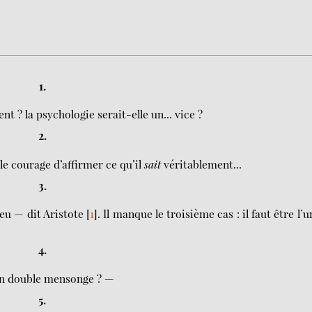
1.
 ? la psychologie serait-elle un... vice ?
2.
le courage d’affirmer ce qu’il
sait
véritablement...
3.
ieu — dit Aristote
[
1
]
. Il manque le troisième cas : il faut être l’u
4.
un double mensonge ? —
5.