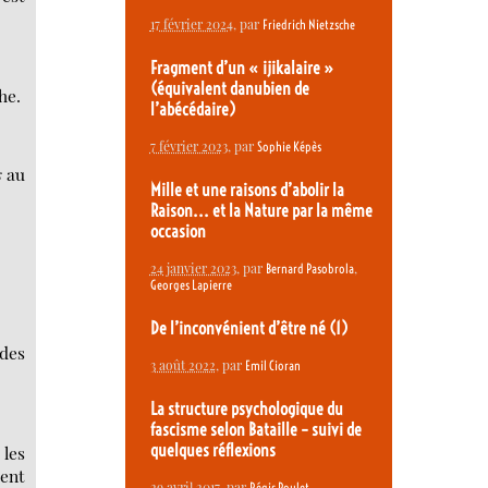
17 février 2024
, par
Friedrich Nietzsche
Fragment d’un « ijikalaire »
(équivalent danubien de
he.
l’abécédaire)
7 février 2023
, par
Sophie Képès
s
au
Mille et une raisons d’abolir la
Raison... et la Nature par la même
occasion
24 janvier 2023
, par
,
Bernard Pasobrola
Georges Lapierre
De l’inconvénient d’être né (1)
des
3 août 2022
, par
Emil Cioran
La structure psychologique du
fascisme selon Bataille – suivi de
quelques réflexions
les
ent
29 avril 2017
, par
Régis Poulet