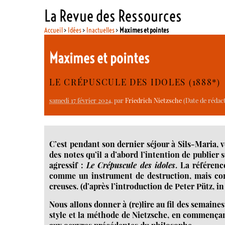
La Revue des Ressources
Accueil
>
Idées
>
Inactuelles
>
Maximes et pointes
Maximes et pointes
LE CRÉPUSCULE DES IDOLES (1888*)
samedi 17 février 2024
, par
Friedrich Nietzsche
(Date de rédact
C’est pendant son dernier séjour à Sils-Maria, 
des notes qu’il a d’abord l’intention de publier s
agressif :
Le Crépuscule des idoles
. La référenc
comme un instrument de destruction, mais comme
creuses. (d’après l’introduction de Peter Pütz, i
Nous allons donner à (re)lire au fil des semaines
style et la méthode de Nietzsche, en commençan