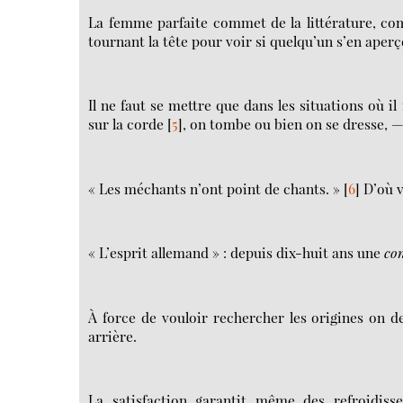
La femme parfaite commet de la littérature, co
tournant la tête pour voir si quelqu’un s’en aperç
Il ne faut se mettre que dans les situations où il
sur la corde
[
5
]
, on tombe ou bien on se dresse, —
« Les méchants n’ont point de chants. »
[
6
]
D’où v
« L’esprit allemand » : depuis dix-huit ans une
con
À force de vouloir rechercher les origines on dev
arrière.
La satisfaction garantit même des refroidiss