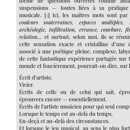
forme de questions ouvertes comme aut
suspensions — toutes liées à sa pratique 
musicale.
[
3
]
Ici, les maîtres mots sont pa
couleurs souterraines, espaces multiples, 
archéologie, infiltration, errance, courbure, fl
relation…
et surtout, selon moi, ils se réun
cette sensation exacte et cristalline d’une
associé à une poétique pleine, complexe, laby
de cette fantastique expérience partagée sur 
monde et foncièrement, pourrait-on dire, sur
Écrit d’artiste.
Vivier.
Écrits de celle ou de celui qui sait, épr
éprouvera encore — essentiellement.
Écrits de l’artiste musicien pour qui seul compt
Lorsque le temps est au-delà du temps.
En-deçà et au-delà des circonstances.
Et lorsque le jeu musical, au sens le plus fort