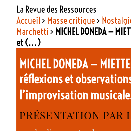
La Revue des Ressources
Accueil
>
Masse critique
>
Nostalgie
Marchetti
>
MICHEL DONEDA — MIETTE
et (…)
MICHEL DONEDA — MIETTES 
réflexions et observation
l’improvisation musica
PRÉSENTATION PAR 