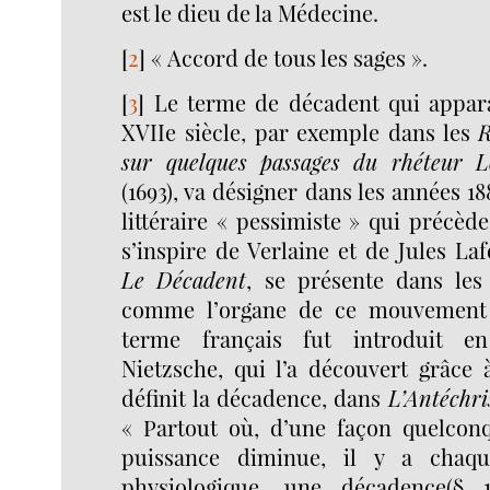
est le dieu de la Médecine.
[
2
]
« Accord de tous les sages ».
[
3
]
Le terme de décadent qui appara
XVIIe siècle, par exemple dans les
R
sur quelques passages du rhéteur L
(1693), va désigner dans les années
littéraire « pessimiste » qui précèd
s’inspire de Verlaine et de Jules La
Le Décadent
, se présente dans les
comme l’organe de ce mouvement 
terme français fut introduit e
Nietzsche, qui l’a découvert grâce 
définit la décadence, dans
L’Antéchri
« Partout où, d’une façon quelconq
puissance diminue, il y a chaqu
physiologique, une décadence(§ 1