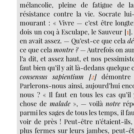
mélancolie, pleine de fatigue de la
résistance contre la vie. Socrate l
mourant : « Vivre — c’est être longt
dois un coq à Esculape, le Sauveur
[
1
]
en avait assez. — Qu’est-ce que cela
dé
ce que cela
montre ?
— Autrefois on aura
l’a dit, et assez haut, et nos pessimistes
faut bien qu’il y ait là-dedans quelque 
consensus sapientium
[
2
]
démontre l
Parlerons-nous ainsi, aujourd’hui enc
nous ? « Il faut en tous les cas qu’il 
chose de
malade
», — voilà
notre
répo
parmi les sages de tous les temps, il fa
voir de près ! Peut-être n’étaient-ils, 
plus fermes sur leurs jambes, peut-êt