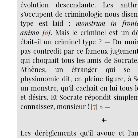
évolution descendante. Les anthr
s’occupent de criminologie nous disen
type est laid :
monstrum in front
animo
[
6
]
. Mais le criminel est un d
était-il un criminel type ? — Du moin
pas contredit par ce fameux jugemen
qui choquait tous les amis de Socrate
Athènes, un étranger qui se c
physionomie dit, en pleine figure, à So
un monstre, qu’il cachait en lui tous 
et désirs. Et Socrate répondit simple
connaissez, monsieur !
[
7
]
» —
4.
Les dérèglements qu’il avoue et l’a