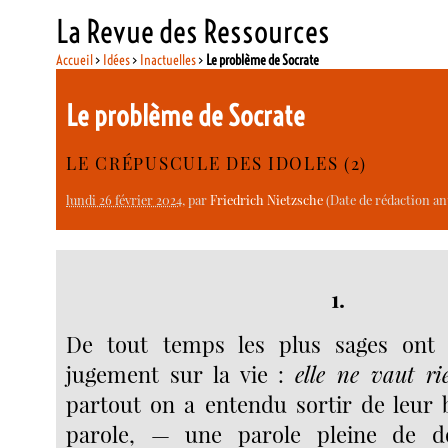
La Revue des Ressources
Accueil
>
Idées
>
Inactuelles
>
Le problème de Socrate
Le problème de Socrate
LE CRÉPUSCULE DES IDOLES (2)
lundi 26 février 2024
, par
Friedrich Nietzsche
(Date de rédaction ant
1.
De tout temps les plus sages ont
jugement sur la vie :
elle ne vaut ri
partout on a entendu sortir de leur
parole, — une parole pleine de d