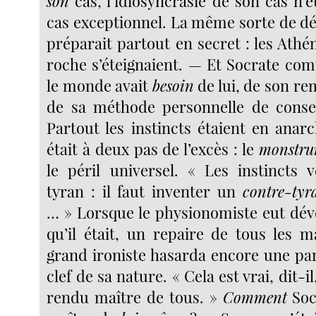
son
cas, l’idiosyncrasie de son cas n’é
cas exceptionnel. La même sorte de d
préparait partout en secret : les Athéni
roche s’éteignaient. — Et Socrate com
le monde avait
besoin
de lui, de son re
de sa méthode personnelle de conser
Partout les instincts étaient en anar
était à deux pas de l’excès : le
monstru
le péril universel. « Les instincts 
tyran : il faut inventer un
contre-tyr
… » Lorsque le physionomiste eut dévo
qu’il était, un repaire de tous les m
grand ironiste hasarda encore une par
clef de sa nature. « Cela est vrai, dit-i
rendu maître de tous. »
Comment
Socr