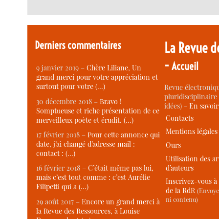
Derniers commentaires
La Revue d
-
Accueil
9 janvier 2019 –
Chère Liliane, Un
grand merci pour votre appréciation et
surtout pour votre (…)
Revue électroniqu
pluridisciplinaire 
30 décembre 2018 –
Bravo !
idées) -
En savoi
Somptueuse et riche présentation de ce
Contacts
merveilleux poète et érudit. (…)
Mentions légales
17 février 2018 –
Pour cette annonce qui
date, j’ai changé d’adresse mail :
Ours
contact : (…)
Utilisation des ar
d’auteurs
16 février 2018 –
C’était même pas lui,
mais c’est tout comme : c’est Aurélie
Inscrivez-vous à 
Filipetti qui a (…)
de la RdR
(Envoye
ni contenu)
29 août 2017 –
Encore un grand merci à
la Revue des Ressources, à Louise