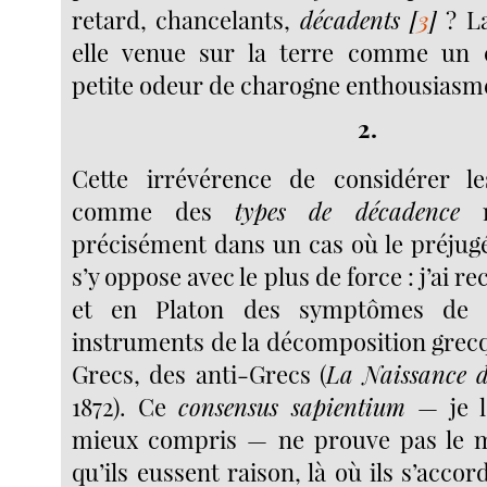
retard, chancelants,
décadents
[
3
]
? La
elle venue sur la terre comme un 
petite odeur de charogne enthousiasme
2.
Cette irrévérence de considérer l
comme des
types de décadence
n
précisément dans un cas où le préjugé l
s’y oppose avec le plus de force : j’ai 
et en Platon des symptômes de 
instruments de la décomposition grec
Grecs, des anti-Grecs (
La Naissance d
1872). Ce
consensus sapientium
— je l
mieux compris — ne prouve pas le
qu’ils eussent raison, là où ils s’accor