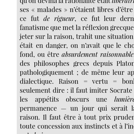
qu’on devina la rationalité était
libératr
ses « malades » n’étaient libres d’êtr
ce fut
de rigueur
, ce fut leur der
fanatisme que met la réflexion grecque 
jeter sur la raison, trahit une situatio
était en danger, on n’avait que le ch
fond, ou être
absurdement raisonnable
des philosophes grecs depuis Plato
pathologiquement ; de même leur app
dialectique. Raison = vertu = bon
seulement dire : il faut imiter Socrate 
les appétits obscurs une
lumiè
permanence — un jour qui serait l
raison. Il faut être à tout prix prudent
toute concession aux instincts et à l’in