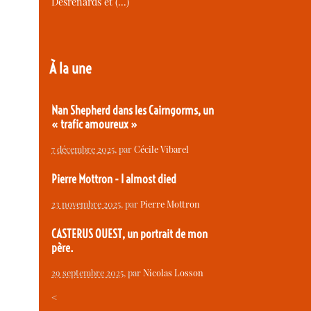
Desrenards et (…)
À la une
Nan Shepherd dans les Cairngorms, un
« trafic amoureux »
7 décembre 2025
, par
Cécile Vibarel
Pierre Mottron - I almost died
23 novembre 2025
, par
Pierre Mottron
CASTERUS OUEST, un portrait de mon
père.
29 septembre 2025
, par
Nicolas Losson
<