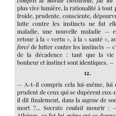
compris la morale chrétienne, fut un
plus vive lumière, la rationalité à tout p
froide, prudente, consciente, dépourvu
lutte contre les instincts ne fut e
maladie, une nouvelle maladie — 
retour à la « vertu », à la « santé », a
forcé
de lutter contre les instincts — c’
de la décadence : tant que la vi
bonheur et instinct sont identiques. —
12.
— A-t-il compris cela lui-même, lui q
prudent de ceux qui se dupèrent eux-m
il dit finalement, dans la
sagesse
de son
mort ?... Socrate
voulait
mourir : —
Athènes, ce fut
lui-même
qui se donna l