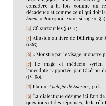
considère à la fois comme un re
décadence et comme celui qui doit la
homo
, « Pourquoi je suis si sage », § 1)
[
4
]
Cf. surtout les § 12-15.
[
5
]
Allusion au livre de Dühring sur
(1865).
[
6
]
« Monstre par le visage, monstre pa
[
7
]
Le mage et médecin syrien Z
l’anecdote rapportée par Cicéron d
(IV, 80).
[
8
]
Platon,
Apologie de Socrate
, 31 d.
[
9
]
La dialectique désigne ici l’art de
questions et des réponses, de la réfu