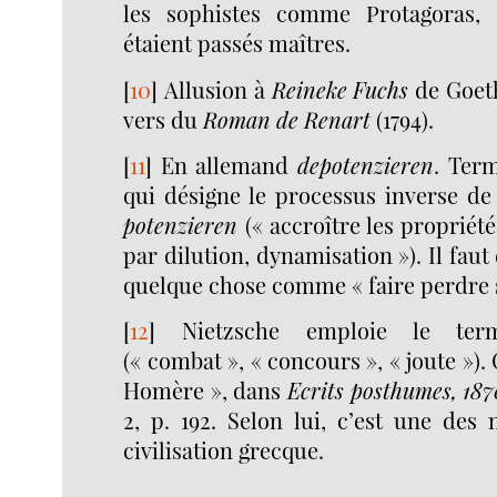
les sophistes comme Protagoras, G
étaient passés maîtres.
[
10
]
Allusion à
Reineke Fuchs
de Goeth
vers du
Roman de Renart
(1794).
[
11
]
En allemand
depotenzieren
. Ter
qui désigne le processus inverse de
potenzieren
(« accroître les propriét
par dilution, dynamisation »). Il fa
quelque chose comme « faire perdre so
[
12
]
Nietzsche emploie le te
(« combat », « concours », « joute »). 
Homère », dans
Ecrits posthumes, 18
2, p. 192. Selon lui, c’est une des 
civilisation grecque.