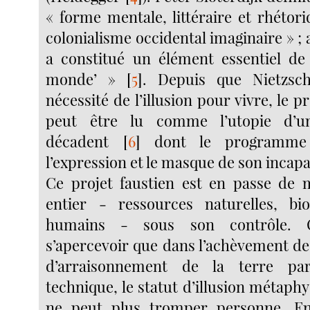
« forme mentale, littéraire et rhétor
colonialisme occidental imaginaire » ; a
a constitué un élément essentiel de
monde’ »
[
5
]
. Depuis que Nietzsc
nécessité de l’illusion pour vivre, le p
peut être lu comme l’utopie d’
décadent
[
6
]
dont le programme t
l’expression et le masque de son incapac
Ce projet faustien est en passe de 
entier - ressources naturelles, bi
humains - sous son contrôle. 
s’apercevoir que dans l’achèvement de
d’arraisonnement de la terre par
technique, le statut d’illusion métaphy
ne peut plus tromper personne. En