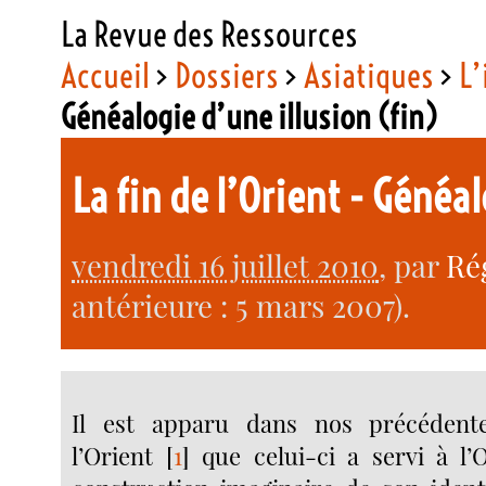
La Revue des Ressources
Accueil
>
Dossiers
>
Asiatiques
>
L’
Généalogie d’une illusion (fin)
La fin de l’Orient - Généa
vendredi 16 juillet 2010
, par
Ré
antérieure : 5 mars 2007).
Il est apparu dans nos précédent
l’Orient
[
1
]
que celui-ci a servi à l’