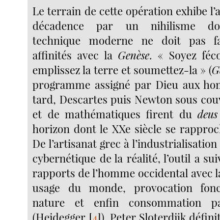
Le terrain de cette opération exhibe l
décadence par un nihilisme don
technique moderne ne doit pas fa
affinités avec la
Genèse
. « Soyez féco
emplissez la terre et soumettez-la » (
G
programme assigné par Dieu aux ho
tard, Descartes puis Newton sous couv
et de mathématiques firent du
deus
horizon dont le XXe siècle se rapproc
De l’artisanat grec à l’industrialisatio
cybernétique de la réalité, l’outil a sui
rapports de l’homme occidental avec l
usage du monde, provocation fonc
nature et enfin consommation par
(Heidegger
[
4
]
). Peter Sloterdijk défin