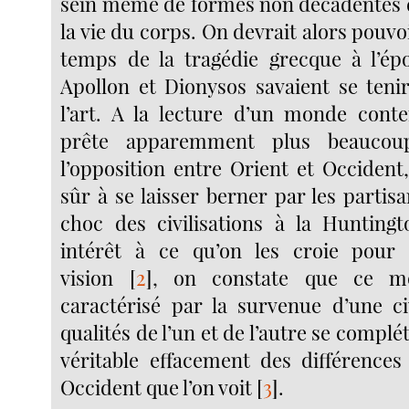
sein même de formes non décadentes d
la vie du corps. On devrait alors pouvoi
temps de la tragédie grecque à l’ép
Apollon et Dionysos savaient se teni
l’art. A la lecture d’un monde cont
prête apparemment plus beaucoup
l’opposition entre Orient et Occident,
sûr à se laisser berner par les partis
choc des civilisations à la Hunting
intérêt à ce qu’on les croie pour 
vision
[
2
]
, on constate que ce m
caractérisé par la survenue d’une civ
qualités de l’un et de l’autre se complé
véritable effacement des différences
Occident que l’on voit
[
3
]
.