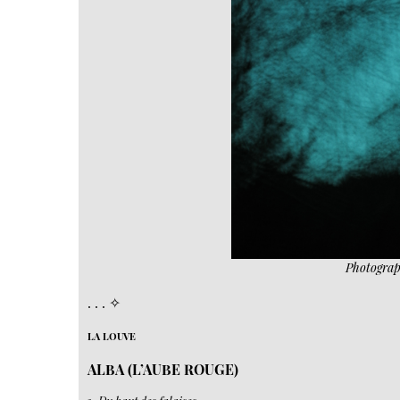
Photograp
. . . ✧
LA
LOUVE
ALBA (L’AUBE ROUGE)