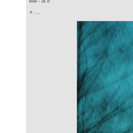
Isaïe -
38, 17
✧ . . .