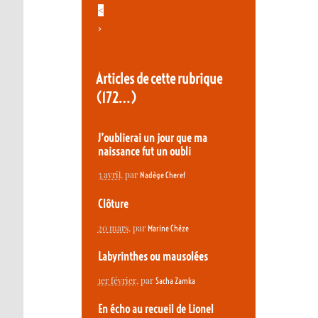
<
>
Articles de cette rubrique
(172…)
J’oublierai un jour que ma
naissance fut un oubli
3 avril
, par
Nadège Cheref
Clôture
20 mars
, par
Marine Chèze
Labyrinthes ou mausolées
1er février
, par
Sacha Zamka
En écho au recueil de Lionel