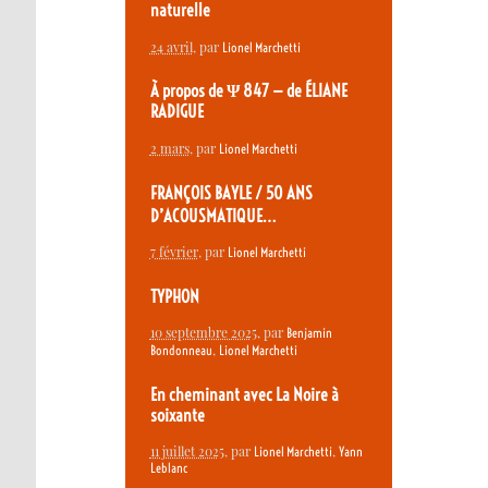
naturelle
24 avril
, par
Lionel Marchetti
À propos de Ψ 847 — de ÉLIANE
RADIGUE
2 mars
, par
Lionel Marchetti
FRANÇOIS BAYLE / 50 ANS
D’ACOUSMATIQUE…
7 février
, par
Lionel Marchetti
TYPHON
10 septembre 2025
, par
Benjamin
,
Bondonneau
Lionel Marchetti
En cheminant avec La Noire à
soixante
11 juillet 2025
, par
,
Lionel Marchetti
Yann
Leblanc