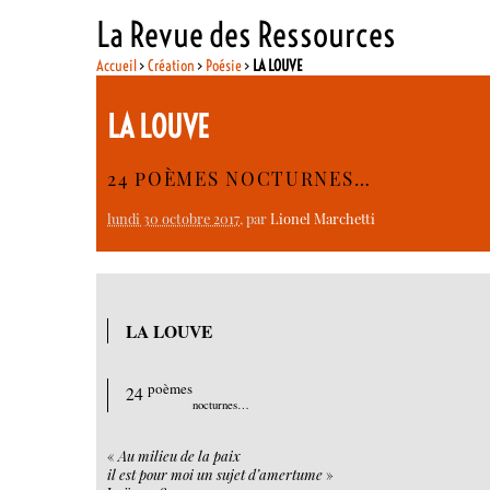
La Revue des Ressources
Accueil
>
Création
>
Poésie
>
LA LOUVE
LA LOUVE
24 POÈMES NOCTURNES…
lundi 30 octobre 2017
, par
Lionel Marchetti
LA LOUVE
poèmes
24
nocturnes…
«
Au milieu de la paix
il est pour moi un sujet d’amertume
»