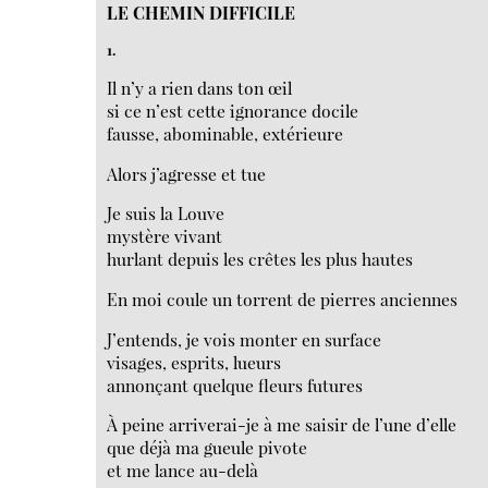
LE CHEMIN DIFFICILE
1.
Il n’y a rien dans ton œil
si ce n’est cette ignorance docile
fausse, abominable, extérieure
Alors j’agresse et tue
Je suis la Louve
mystère vivant
hurlant depuis les crêtes les plus hautes
En moi coule un torrent de pierres anciennes
J’entends, je vois monter en surface
visages, esprits, lueurs
annonçant quelque fleurs futures
À peine arriverai-je à me saisir de l’une d’elle
que déjà ma gueule pivote
et me lance au-delà