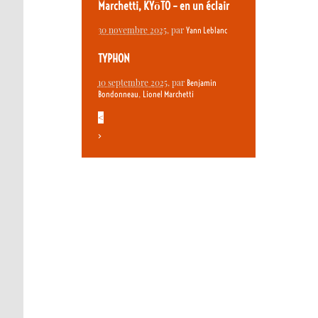
Marchetti, KYōTO – en un éclair
30 novembre 2025
, par
Yann Leblanc
TYPHON
10 septembre 2025
, par
Benjamin
,
Bondonneau
Lionel Marchetti
<
>