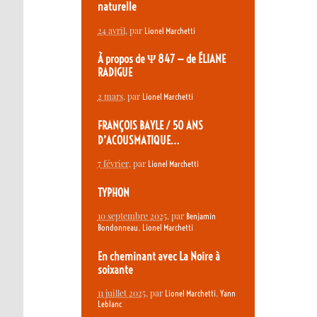
naturelle
24 avril
, par
Lionel Marchetti
À propos de Ψ 847 — de ÉLIANE
RADIGUE
2 mars
, par
Lionel Marchetti
FRANÇOIS BAYLE / 50 ANS
D’ACOUSMATIQUE…
7 février
, par
Lionel Marchetti
TYPHON
10 septembre 2025
, par
Benjamin
,
Bondonneau
Lionel Marchetti
En cheminant avec La Noire à
soixante
11 juillet 2025
, par
,
Lionel Marchetti
Yann
Leblanc