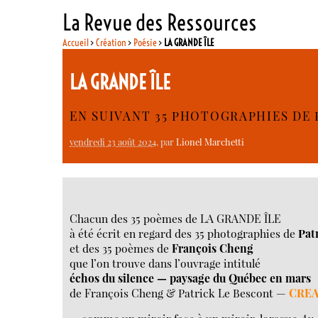
La Revue des Ressources
Accueil
>
Création
>
Poésie
>
LA GRANDE ÎLE
LA GRANDE ÎLE
EN SUIVANT 35 PHOTOGRAPHIES DE 
vendredi 23 août 2024
, par
Lionel Marchetti
Chacun des 35 poèmes de LA GRANDE ÎLE
à été écrit en regard des 35 photographies de
Pat
et des 35 poèmes de
François Cheng
que l’on trouve dans l’ouvrage intitulé
échos du silence — paysage du Québec en mars
de François Cheng & Patrick Le Bescont —
CREA