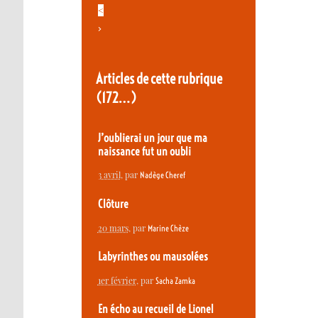
<
>
Articles de cette rubrique
(172…)
J’oublierai un jour que ma
naissance fut un oubli
3 avril
, par
Nadège Cheref
Clôture
20 mars
, par
Marine Chèze
Labyrinthes ou mausolées
1er février
, par
Sacha Zamka
En écho au recueil de Lionel