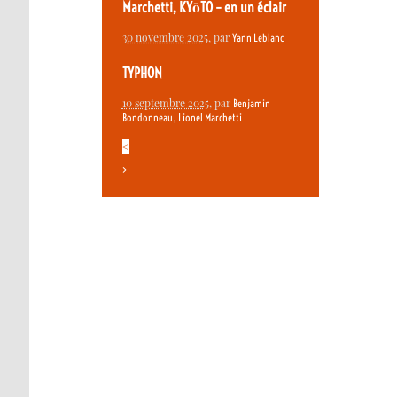
Marchetti, KYōTO – en un éclair
30 novembre 2025
, par
Yann Leblanc
TYPHON
10 septembre 2025
, par
Benjamin
,
Bondonneau
Lionel Marchetti
<
>