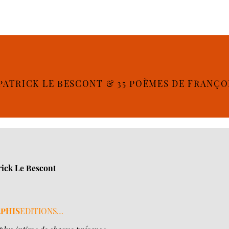
PATRICK LE BESCONT & 35 POÈMES DE FRANÇ
rick Le Bescont
PHIS
EDITIONS…