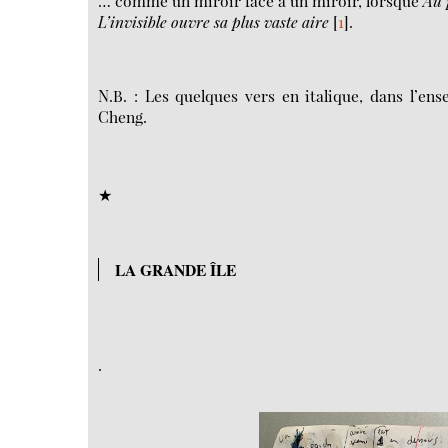
… comme un miroir face à un miroir, lorsque
Au 
L’invisible ouvre sa plus vaste aire
[
1
]
.
N.B. : Les quelques vers en italique, dans l’en
Cheng.
★
LA GRANDE ÎLE
.