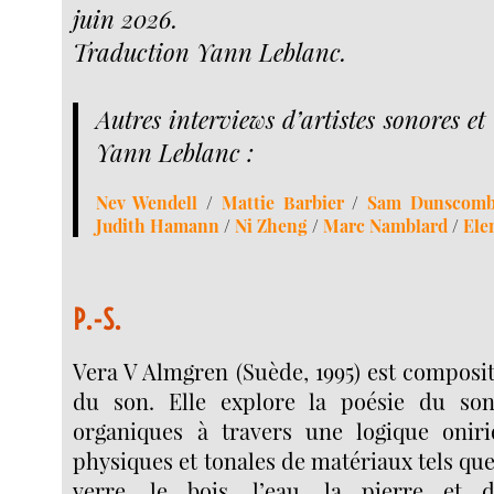
juin 2026.
Traduction Yann Leblanc.
Autres interviews d’artistes sonores e
Yann Leblanc :
Nev Wendell
/
Mattie Barbier
/
Sam Dunscom
Judith Hamann
/
Ni Zheng
/
Marc Namblard
/
Ele
P.-S.
Vera V Almgren (Suède, 1995) est composit
du son. Elle explore la poésie du son
organiques à travers une logique oniri
physiques et tonales de matériaux tels que 
verre, le bois, l’eau, la pierre et d