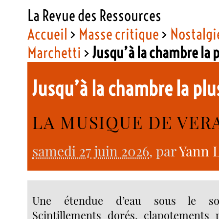
La Revue des Ressources
Accueil
>
Masse critique
>
Nostalgie
Marchetti
>
Jusqu’à la chambre la p
Jusqu’à la chambre la plu
LA MUSIQUE DE VER
samedi 27 juin 2026
, par
Yann 
Une étendue d’eau sous le sole
Scintillements dorés, clapotements p