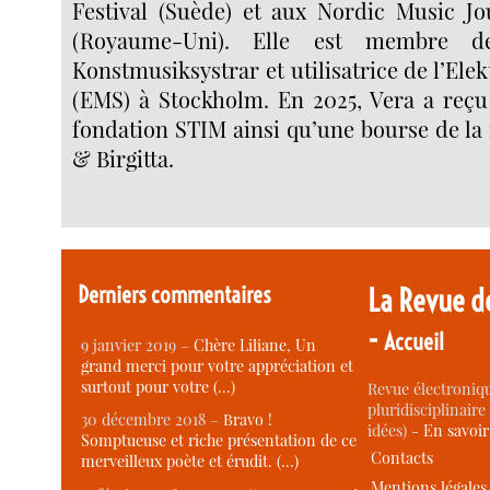
Festival (Suède) et aux Nordic Music J
(Royaume-Uni). Elle est membre d
Konstmusiksystrar et utilisatrice de l’El
(EMS) à Stockholm. En 2025, Vera a reçu
fondation STIM ainsi qu’une bourse de la
& Birgitta.
Derniers commentaires
La Revue d
-
Accueil
9 janvier 2019 –
Chère Liliane, Un
grand merci pour votre appréciation et
surtout pour votre (…)
Revue électroniqu
pluridisciplinaire 
30 décembre 2018 –
Bravo !
idées) -
En savoi
Somptueuse et riche présentation de ce
Contacts
merveilleux poète et érudit. (…)
Mentions légales