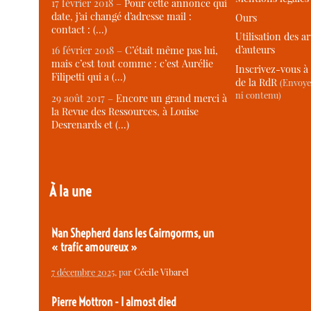
17 février 2018 –
Pour cette annonce qui
date, j’ai changé d’adresse mail :
Ours
contact : (…)
Utilisation des ar
d’auteurs
16 février 2018 –
C’était même pas lui,
mais c’est tout comme : c’est Aurélie
Inscrivez-vous à 
Filipetti qui a (…)
de la RdR
(Envoye
ni contenu)
29 août 2017 –
Encore un grand merci à
la Revue des Ressources, à Louise
Desrenards et (…)
À la une
Nan Shepherd dans les Cairngorms, un
« trafic amoureux »
7 décembre 2025
, par
Cécile Vibarel
Pierre Mottron - I almost died