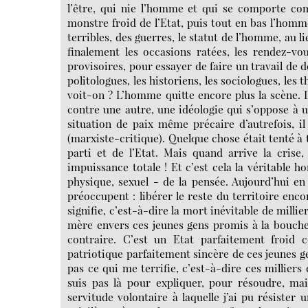
l’être, qui nie l’homme et qui se comporte com
monstre froid de l’Etat, puis tout en bas l’homm
terribles, des guerres, le statut de l’homme, au li
finalement les occasions ratées, les rendez-vo
provisoires, pour essayer de faire un travail de
politologues, les historiens, les sociologues, les
voit-on ? L’homme quitte encore plus la scène. I
contre une autre, une idéologie qui s’oppose à 
situation de paix même précaire d’autrefois, i
(marxiste-critique). Quelque chose était tenté à 
parti et de l’Etat. Mais quand arrive la cris
impuissance totale ! Et c’est cela la véritable 
physique, sexuel - de la pensée. Aujourd’hui en
préoccupent : libérer le reste du territoire enc
signifie, c’est-à-dire la mort inévitable de mil
mère envers ces jeunes gens promis à la boucheri
contraire. C’est un Etat parfaitement froid 
patriotique parfaitement sincère de ces jeunes ge
pas ce qui me terrifie, c’est-à-dire ces milliers
suis pas là pour expliquer, pour résoudre, mai
servitude volontaire à laquelle j’ai pu résister