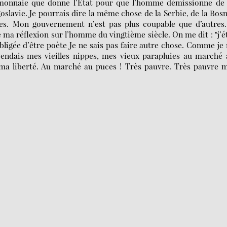
te monnaie que donne l’Etat pour que l’homme démissionne de
goslavie. Je pourrais dire la même chose de la Serbie, de la Bosn
es. Mon gouvernement n’est pas plus coupable que d’autres.
de ma réflexion sur l’homme du vingtième siècle. On me dit : "j’é
obligée d’être poète Je ne sais pas faire autre chose. Comme je 
e vendais mes vieilles nippes, mes vieux parapluies au marché
 ma liberté. Au marché au puces ! Très pauvre. Très pauvre 