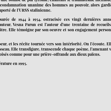
ne condamnation unanime des hommes au pouvoir, alors gardi
porté de l’URSS stalinienne.
ensurée de 1944 à 1954, ostracisée ces vingt dernières anné
teur, Vesna Parun est l’auteur d’une trentaine de recueils
héâtre. Elle témoigne par son oeuvre et son engagement perso
r, et les récite tournée vers son intériorité. On l’écoute. El
uisseau. Elle transfigure, transcende chaque poème, l’amenant 
croisés comme pour une prière-offrande aux dieux païens.
érature en 1995.