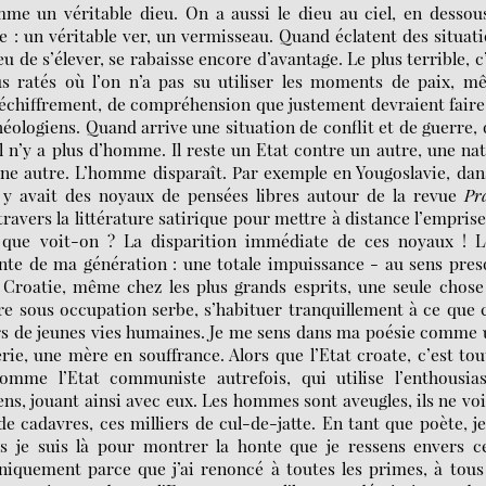
me un véritable dieu. On a aussi le dieu au ciel, en dessou
e : un véritable ver, un vermisseau. Quand éclatent des situat
eu de s’élever, se rabaisse encore d’avantage. Le plus terrible, c
us ratés où l’on n’a pas su utiliser les moments de paix, 
 déchiffrement, de compréhension que justement devraient faire
 théologiens. Quand arrive une situation de conflit et de guerre,
l n’y a plus d’homme. Il reste un Etat contre un autre, une na
une autre. L’homme disparaît. Par exemple en Yougoslavie, dan
l y avait des noyaux de pensées libres autour de la revue
Pr
travers la littérature satirique pour mettre à distance l’empris
e, que voit-on ? La disparition immédiate de ces noyaux ! L
honte de ma génération : une totale impuissance - au sens pre
 Croatie, même chez les plus grands esprits, une seule chose
ore sous occupation serbe, s’habituer tranquillement à ce que 
liers de jeunes vies humaines. Je me sens dans ma poésie comme
e, une mère en souffrance. Alors que l’Etat croate, c’est tou
comme l’Etat communiste autrefois, qui utilise l’enthousia
ns, jouant ainsi avec eux. Les hommes sont aveugles, ils ne vo
 de cadavres, ces milliers de cul-de-jatte. En tant que poète, j
s je suis là pour montrer la honte que je ressens envers c
 uniquement parce que j’ai renoncé à toutes les primes, à tous