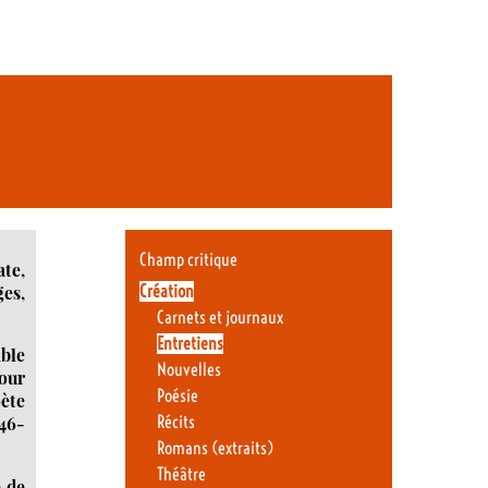
Champ critique
ate,
Création
ges,
Carnets et journaux
Entretiens
able
Nouvelles
pour
Poésie
oète
Récits
946-
Romans (extraits)
Théâtre
e de