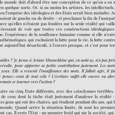
 le monde doit d’abord être une conception de ce qu’on a eu 
uelque sorte. Or, si au moins les artistes, les intellectuels,
 bien l’emprise des idéologies et des Etats serait bien moindre. A
es soient de gauche ou de droite - et proclamer la fin de l’usurpa
e qu’elles n’étaient pas fondées sur la seule réalité qui vaille
téressant de voir que toutes ces constructions idéologique
e, l’expérience de la souffrance humaine comme si elle n’exis
thématiques, qui excluaient la lutte pour la vie, la lutte contr
st aujourd’hui désarticulé, à l’envers presque, et c’est pour te
 utiles ? Je pense à Ariane Mnouchkine qui, en août 95, n’a pas pris
révolte, pour apporter sa petite contribution justement. Les mots
eux. Elle a ressenti l’insuffisance des mots. Il fallait agir, il fal
e pensez-vous de tout cela ? L’écriture suffit-elle encore ou alor
sormais se tourner vers l’action ?
atre ou cinq Etats différents, avec des cataclysmes terribles. 
de ceux dont la tâche était justement d’analyser la réalité :
 ces gens qui ont des chaires, qui étudient pendant dix ans, qui 
 monde. Quand arrive la situation limite, ils sont les premie
tout cas. Il reste l’Etat : un monstre froid qui nie la société, qui