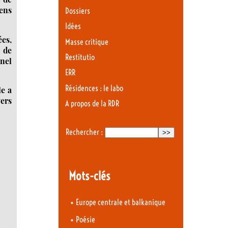
ens
Dossiers
Idées
es,
Masse critique
 de
Restitutio
nnel
ERR
Résidences : le labo
le a
vers
A propos de la RDR
Rechercher :
Mots-clés
•
Europe centrale et balkanique
•
Poésie