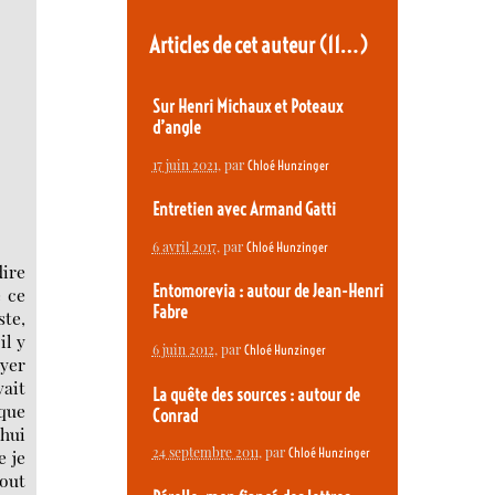
Articles de cet auteur
(11…)
Sur Henri Michaux et Poteaux
d’angle
17 juin 2021
, par
Chloé Hunzinger
Entretien avec Armand Gatti
6 avril 2017
, par
Chloé Hunzinger
dire
Entomorevia : autour de Jean-Henri
 ce
Fabre
ste,
il y
6 juin 2012
, par
Chloé Hunzinger
ayer
ait
La quête des sources : autour de
 que
Conrad
’hui
24 septembre 2011
, par
Chloé Hunzinger
e je
tout