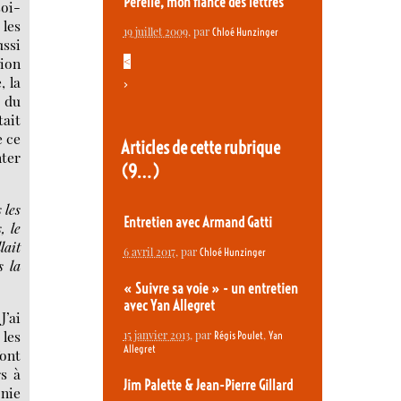
Pérelle, mon fiancé des lettres
soi-
 les
19 juillet 2009
, par
Chloé Hunzinger
ussi
<
tion
, la
>
s du
tait
e ce
Articles de cette rubrique
nter
(9…)
 les
Entretien avec Armand Gatti
, le
lait
6 avril 2017
, par
Chloé Hunzinger
s la
« Suivre sa voie » - un entretien
avec Yan Allegret
J’ai
 les
15 janvier 2013
, par
,
Régis Poulet
Yan
Allegret
font
rs à
Jim Palette & Jean-Pierre Gillard
 nie