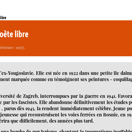
libre
poète libre
érieure : 1997).
ex-Yougoslavie. Elle est née en 1922 dans une petite île dalm
ndément marquée comme en témoignent ses peintures - coquilla
iversité de Zagreb, interrompues par la guerre en 1941. Favor
ée par les fascistes. Elle abandonne définitivement les études 
" , parus dès 1945, la rendent immédiatement célèbre. Jeune p
 jeunesse qui reconstruisent les voies ferrées en Bosnie, en 1
uérira que difficilement, des années plus tard.
t une bombe de pur lyrisme, chantant le traumatisme ineffabl