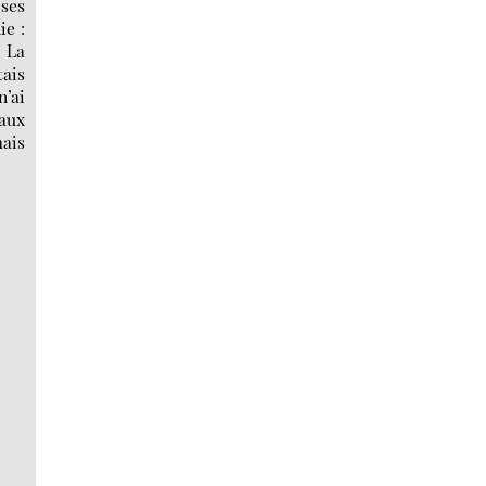
 ses
ie :
 La
tais
n’ai
 aux
mais