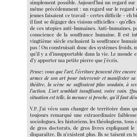
simplement possible. Aujourd’hui un regard sur
même précédemment : un regard sur le regard en q
jeunes faisaient ce travail - certes difficile - eh
il faut se dégager des visions officielles - qu’ell
de ces utopies anti-humaines. Anti-humaines, parc
conscience de la souffrance humaine. Il est in
vingtième siècle excluaient la souffrance humain
pas ! On construisait donc des systèmes froids, ma
qu’il y a d’insupportable dans la vie. Le monde e
d’y apporter ma petite pierre que j’écris.
Pensez vous que l’art, l’écriture peuvent être encore
armes de son art pour intervenir et manifester sa 
théâtre, la scène ne suffisaient plus soudain, à ses y
l’action. L’art semblait insuffisant, voire vain. Qu
situation est telle, la menace si proche, qu’il faut dé
V.P. J’ai vécu sans changer de territoire dans qu
toujours remarqué une extraordinaire faiblesse 
sociologues, les historiens, les théologiens, tous
de gros doctorats, de gros livres expliquant le
disparaître. Ils n’existent plus. Ils se taisent en 