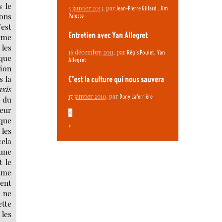
s le
5 janvier 2013
, par
,
Jean-Pierre Gillard
Jim
ions
Palette
’est
Entretien avec Yan Allegret
même
 les
16 décembre 2011
, par
,
Régis Poulet
Yan
 que
Allegret
tion
s la
C’est la culture qui nous sauvera
axis
17 janvier 2010
, par
Dany Laferrière
e du
eur
<
sque
>
 les
cela
 une
t le
sme
ient
e ne
ette
 les