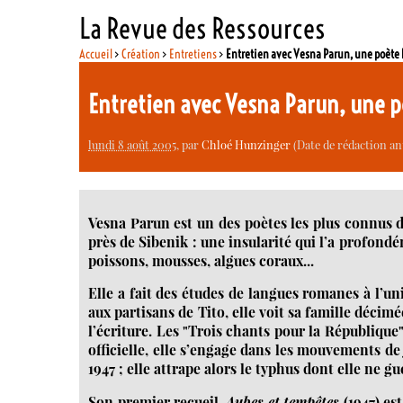
La Revue des Ressources
Accueil
>
Création
>
Entretiens
>
Entretien avec Vesna Parun, une poète 
Entretien avec Vesna Parun, une 
lundi 8 août 2005
, par
Chloé Hunzinger
(Date de rédaction ant
Vesna Parun est un des poètes les plus connus d’
près de Sibenik : une insularité qui l’a profo
poissons, mousses, algues coraux...
Elle a fait des études de langues romanes à l’un
aux partisans de Tito, elle voit sa famille décim
l’écriture. Les "Trois chants pour la République
officielle, elle s’engage dans les mouvements de
1947 ; elle attrape alors le typhus dont elle ne g
Son premier recueil,
Aubes et tempêtes
(1947) es