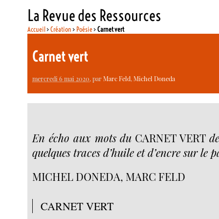
La Revue des Ressources
Accueil
>
Création
>
Poésie
>
Carnet vert
Carnet vert
mercredi 6 mai 2020
, par
Marc Feld
,
Michel Doneda
En écho aux mots du
CARNET VERT
d
quelques traces d’huile et d’encre sur le 
MICHEL DONEDA, MARC FELD
CARNET VERT