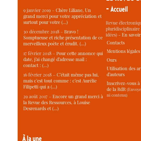
-
Accueil
9 janvier 2019 –
Chère Liliane, Un
grand merci pour votre appréciation et
surtout pour votre (…)
Revue électroniqu
pluridisciplinaire 
30 décembre 2018 –
Bravo !
idées) -
En savoi
Somptueuse et riche présentation de ce
Contacts
merveilleux poète et érudit. (…)
Mentions légales
17 février 2018 –
Pour cette annonce qui
date, j’ai changé d’adresse mail :
Ours
contact : (…)
Utilisation des ar
d’auteurs
16 février 2018 –
C’était même pas lui,
mais c’est tout comme : c’est Aurélie
Inscrivez-vous à 
Filipetti qui a (…)
de la RdR
(Envoye
ni contenu)
29 août 2017 –
Encore un grand merci à
la Revue des Ressources, à Louise
Desrenards et (…)
À la une