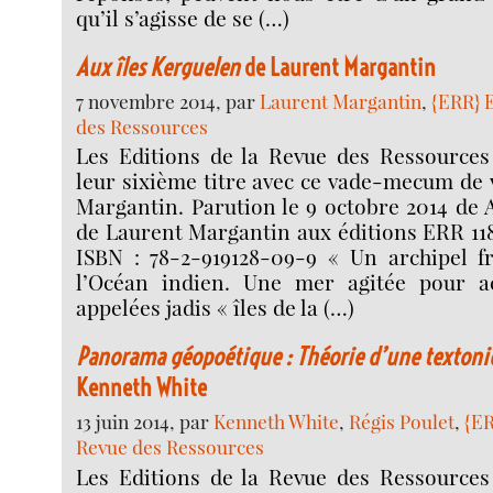
qu’il s’agisse de se (…)
Aux îles Kerguelen
de Laurent Margantin
7 novembre 2014, par
Laurent Margantin
,
{ERR} E
des Ressources
Les Editions de la Revue des Ressource
leur sixième titre avec ce vade-mecum de
Margantin. Parution le 9 octobre 2014 de 
de Laurent Margantin aux éditions ERR 118
ISBN : 78-2-919128-09-9 « Un archipel f
l’Océan indien. Une mer agitée pour ac
appelées jadis « îles de la (…)
Panorama géopoétique : Théorie d’une textoniq
Kenneth White
13 juin 2014, par
Kenneth White
,
Régis Poulet
,
{ER
Revue des Ressources
Les Editions de la Revue des Ressource