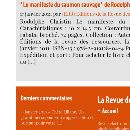
"Le manifeste du saumon sauvage" de Rodolph
17 janvier 2011, par
{ERR} Editions de la Revue de
Rodolphe Christin Le manifeste du
Caractéristiques : 10 x 14,5 cm. Couvertu
rabats, broché, 72 pages. Collection : Aut
Éditions de la revue des ressources, La
janvier 2011. ISBN-13 : 978-2-919128-04-4 Pr
Expédition et port : Pour acheter le livre c
au (…)
Derniers commentaires
La Revue d
-
Accueil
9 janvier 2019 –
Chère Liliane, Un
grand merci pour votre appréciation et
surtout pour votre (…)
Revue électroniqu
pluridisciplinaire 