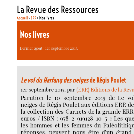
La Revue des Ressources
Accueil
>
ERR
>
Nos livres
Nos livres
Dernier ajout : 1er septembre 2015.
Le vol du Harfang des neiges
de Régis Poulet
1er septembre 2015, par
{ERR} Editions de la Rev
Parution le 10 septembre 2015 de Le vo
neiges de Régis Poulet aux éditions ERR 
la collection des Carnets de la grande ERR
euros / ISBN : 978-2-919128-10-5 « Les qu
les hommes et les femmes du Paléolithiqu
réponses, peuvent nous être d’un grand