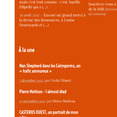
mais c’est tout comme : c’est Aurélie
Inscrivez-vous à 
Filipetti qui a (…)
de la RdR
(Envoye
ni contenu)
29 août 2017 –
Encore un grand merci à
la Revue des Ressources, à Louise
Desrenards et (…)
À la une
Nan Shepherd dans les Cairngorms, un
« trafic amoureux »
7 décembre 2025
, par
Cécile Vibarel
Pierre Mottron - I almost died
23 novembre 2025
, par
Pierre Mottron
CASTERUS OUEST, un portrait de mon