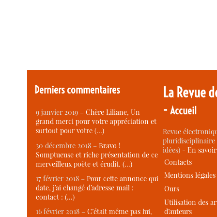
Derniers commentaires
La Revue d
-
Accueil
9 janvier 2019 –
Chère Liliane, Un
grand merci pour votre appréciation et
surtout pour votre (…)
Revue électroniqu
pluridisciplinaire 
30 décembre 2018 –
Bravo !
idées) -
En savoi
Somptueuse et riche présentation de ce
Contacts
merveilleux poète et érudit. (…)
Mentions légales
17 février 2018 –
Pour cette annonce qui
date, j’ai changé d’adresse mail :
Ours
contact : (…)
Utilisation des ar
d’auteurs
16 février 2018 –
C’était même pas lui,