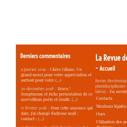
Derniers commentaires
La Revue d
-
Accueil
9 janvier 2019 –
Chère Liliane, Un
grand merci pour votre appréciation et
surtout pour votre (…)
Revue électroniqu
pluridisciplinaire 
30 décembre 2018 –
Bravo !
idées) -
En savoi
Somptueuse et riche présentation de ce
Contacts
merveilleux poète et érudit. (…)
Mentions légales
17 février 2018 –
Pour cette annonce qui
date, j’ai changé d’adresse mail :
Ours
contact : (…)
Utilisation des ar