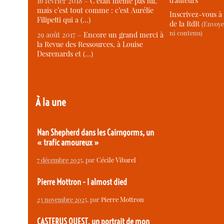
d’auteurs
16 février 2018 –
C’était même pas lui,
mais c’est tout comme : c’est Aurélie
Inscrivez-vous à 
Filipetti qui a (…)
de la RdR
(Envoye
ni contenu)
29 août 2017 –
Encore un grand merci à
la Revue des Ressources, à Louise
Desrenards et (…)
À la une
Nan Shepherd dans les Cairngorms, un
« trafic amoureux »
7 décembre 2025
, par
Cécile Vibarel
Pierre Mottron - I almost died
23 novembre 2025
, par
Pierre Mottron
CASTERUS OUEST, un portrait de mon