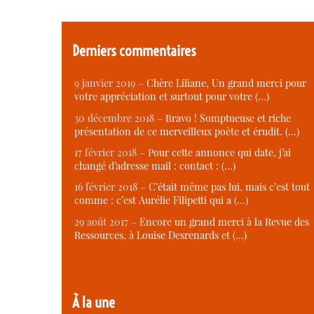
Derniers commentaires
9 janvier 2019 –
Chère Liliane, Un grand merci pour
votre appréciation et surtout pour votre (…)
30 décembre 2018 –
Bravo ! Somptueuse et riche
présentation de ce merveilleux poète et érudit. (…)
17 février 2018 –
Pour cette annonce qui date, j’ai
changé d’adresse mail : contact : (…)
16 février 2018 –
C’était même pas lui, mais c’est tout
comme : c’est Aurélie Filipetti qui a (…)
29 août 2017 –
Encore un grand merci à la Revue des
Ressources, à Louise Desrenards et (…)
À la une