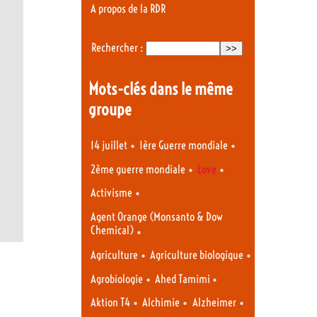
A propos de la RDR
Rechercher :
Mots-clés dans le même
groupe
•
•
14 juillet
1ère Guerre mondiale
•
•
2ème guerre mondiale
Love
•
Activisme
Agent Orange (Monsanto & Dow
Chemical)
•
•
•
Agriculture
Agriculture biologique
•
•
Agrobiologie
Ahed Tamimi
•
•
•
Aktion T4
Alchimie
Alzheimer