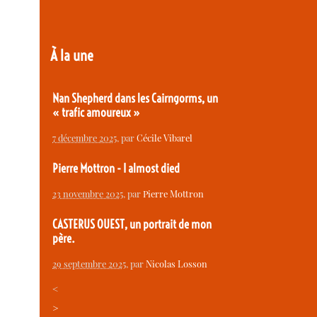
À la une
Nan Shepherd dans les Cairngorms, un
« trafic amoureux »
7 décembre 2025
, par
Cécile Vibarel
Pierre Mottron - I almost died
23 novembre 2025
, par
Pierre Mottron
CASTERUS OUEST, un portrait de mon
père.
29 septembre 2025
, par
Nicolas Losson
<
>