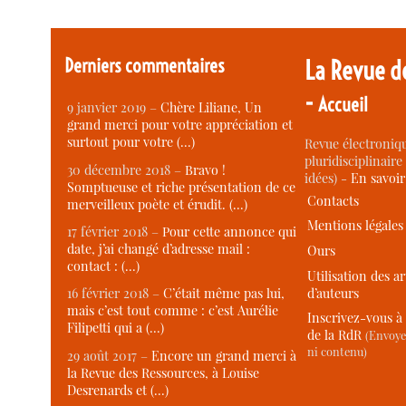
Derniers commentaires
La Revue d
-
Accueil
9 janvier 2019 –
Chère Liliane, Un
grand merci pour votre appréciation et
surtout pour votre (…)
Revue électroniqu
pluridisciplinaire 
30 décembre 2018 –
Bravo !
idées) -
En savoi
Somptueuse et riche présentation de ce
Contacts
merveilleux poète et érudit. (…)
Mentions légales
17 février 2018 –
Pour cette annonce qui
date, j’ai changé d’adresse mail :
Ours
contact : (…)
Utilisation des ar
d’auteurs
16 février 2018 –
C’était même pas lui,
mais c’est tout comme : c’est Aurélie
Inscrivez-vous à 
Filipetti qui a (…)
de la RdR
(Envoye
ni contenu)
29 août 2017 –
Encore un grand merci à
la Revue des Ressources, à Louise
Desrenards et (…)