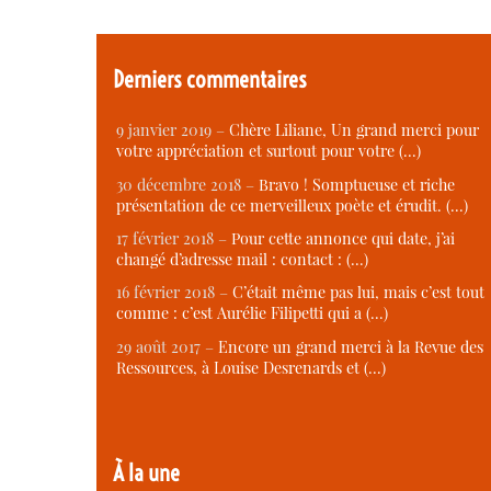
Derniers commentaires
9 janvier 2019 –
Chère Liliane, Un grand merci pour
votre appréciation et surtout pour votre (…)
30 décembre 2018 –
Bravo ! Somptueuse et riche
présentation de ce merveilleux poète et érudit. (…)
17 février 2018 –
Pour cette annonce qui date, j’ai
changé d’adresse mail : contact : (…)
16 février 2018 –
C’était même pas lui, mais c’est tout
comme : c’est Aurélie Filipetti qui a (…)
29 août 2017 –
Encore un grand merci à la Revue des
Ressources, à Louise Desrenards et (…)
À la une