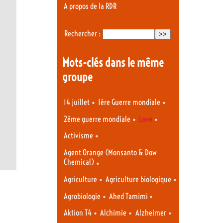
A propos de la RDR
Rechercher :
Mots-clés dans le même
groupe
•
•
14 juillet
1ère Guerre mondiale
•
•
2ème guerre mondiale
Love
•
Activisme
Agent Orange (Monsanto & Dow
Chemical)
•
•
•
Agriculture
Agriculture biologique
•
•
Agrobiologie
Ahed Tamimi
•
•
•
Aktion T4
Alchimie
Alzheimer