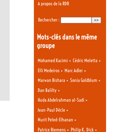
A propos de la RDR
Rechercher :
Mots-clés dans le même
groupe
•
•
Mohamed Kacimi
Cédric Meletta
•
•
Elli Medeiros
Marc Adler
•
•
Marwan Bishara
Sonia Goldblum
•
Dan Balilty
•
Huda Abdelrahman al-Sadi
•
Jean-Paul Dècle
•
Nurit Peled-Elhanan
•
•
Patrice Riemens
Philip K. Dick