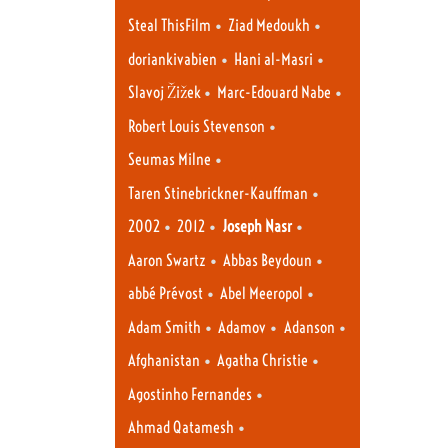
•
•
Steal ThisFilm
Ziad Medoukh
•
•
doriankivabien
Hani al-Masri
•
•
Slavoj Žižek
Marc-Edouard Nabe
•
Robert Louis Stevenson
•
Seumas Milne
•
Taren Stinebrickner-Kauffman
•
•
•
2002
2012
Joseph Nasr
•
•
Aaron Swartz
Abbas Beydoun
•
•
abbé Prévost
Abel Meeropol
•
•
•
Adam Smith
Adamov
Adanson
•
•
Afghanistan
Agatha Christie
•
Agostinho Fernandes
•
Ahmad Qatamesh