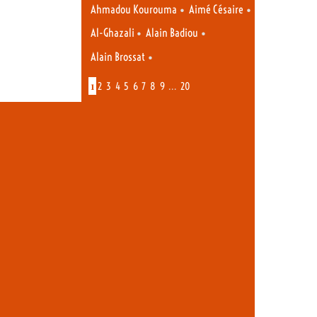
•
•
Ahmadou Kourouma
Aimé Césaire
•
•
Al-Ghazali
Alain Badiou
•
Alain Brossat
1
…
2
3
4
5
6
7
8
9
20