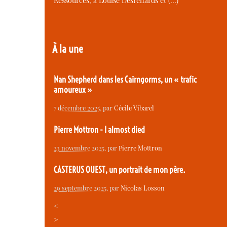
Ressources, à Louise Desrenards et (…)
À la une
Nan Shepherd dans les Cairngorms, un « trafic
amoureux »
7 décembre 2025
, par
Cécile Vibarel
Pierre Mottron - I almost died
23 novembre 2025
, par
Pierre Mottron
CASTERUS OUEST, un portrait de mon père.
29 septembre 2025
, par
Nicolas Losson
<
>