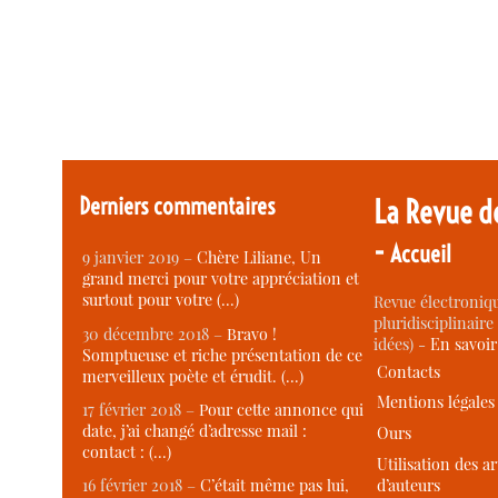
Derniers commentaires
La Revue d
-
Accueil
9 janvier 2019 –
Chère Liliane, Un
grand merci pour votre appréciation et
surtout pour votre (…)
Revue électroniqu
pluridisciplinaire 
30 décembre 2018 –
Bravo !
idées) -
En savoi
Somptueuse et riche présentation de ce
Contacts
merveilleux poète et érudit. (…)
Mentions légales
17 février 2018 –
Pour cette annonce qui
date, j’ai changé d’adresse mail :
Ours
contact : (…)
Utilisation des ar
d’auteurs
16 février 2018 –
C’était même pas lui,