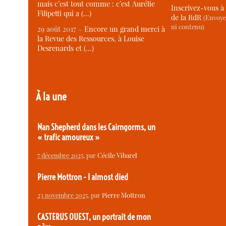
mais c’est tout comme : c’est Aurélie
Inscrivez-vous à 
Filipetti qui a (…)
de la RdR
(Envoye
ni contenu)
29 août 2017 –
Encore un grand merci à
la Revue des Ressources, à Louise
Desrenards et (…)
À la une
Nan Shepherd dans les Cairngorms, un
« trafic amoureux »
7 décembre 2025
, par
Cécile Vibarel
Pierre Mottron - I almost died
23 novembre 2025
, par
Pierre Mottron
CASTERUS OUEST, un portrait de mon