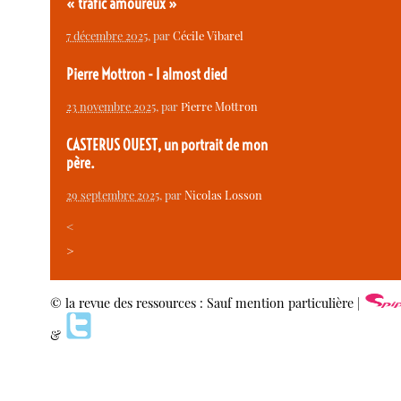
« trafic amoureux »
7 décembre 2025
, par
Cécile Vibarel
Pierre Mottron - I almost died
23 novembre 2025
, par
Pierre Mottron
CASTERUS OUEST, un portrait de mon
père.
29 septembre 2025
, par
Nicolas Losson
<
>
© la revue des ressources : Sauf mention particulière |
&