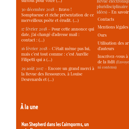
surtout pour votre (…)
Revue électroniqu
pluridisciplinaire 
30 décembre 2018 –
Bravo !
idées) -
En savoi
Somptueuse et riche présentation de ce
Contacts
merveilleux poète et érudit. (…)
Mentions légales
17 février 2018 –
Pour cette annonce qui
date, j’ai changé d’adresse mail :
Ours
contact : (…)
Utilisation des ar
d’auteurs
16 février 2018 –
C’était même pas lui,
mais c’est tout comme : c’est Aurélie
Inscrivez-vous à 
Filipetti qui a (…)
de la RdR
(Envoye
ni contenu)
29 août 2017 –
Encore un grand merci à
la Revue des Ressources, à Louise
Desrenards et (…)
À la une
Nan Shepherd dans les Cairngorms, un