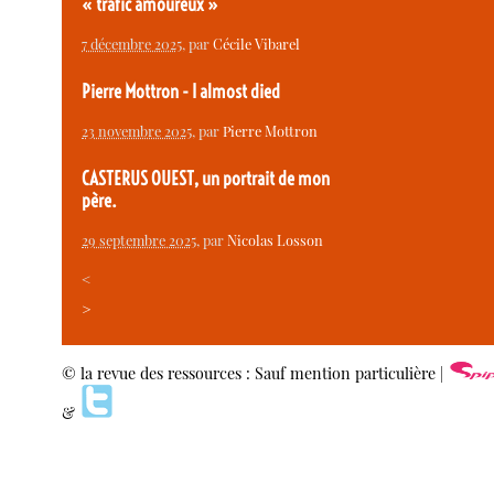
« trafic amoureux »
7 décembre 2025
, par
Cécile Vibarel
Pierre Mottron - I almost died
23 novembre 2025
, par
Pierre Mottron
CASTERUS OUEST, un portrait de mon
père.
29 septembre 2025
, par
Nicolas Losson
<
>
© la revue des ressources : Sauf mention particulière |
&