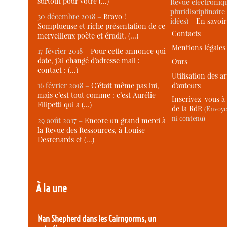
surtout pour votre (…)
Revue électroniqu
pluridisciplinaire 
30 décembre 2018 –
Bravo !
idées) -
En savoi
Somptueuse et riche présentation de ce
Contacts
merveilleux poète et érudit. (…)
Mentions légales
17 février 2018 –
Pour cette annonce qui
date, j’ai changé d’adresse mail :
Ours
contact : (…)
Utilisation des ar
d’auteurs
16 février 2018 –
C’était même pas lui,
mais c’est tout comme : c’est Aurélie
Inscrivez-vous à 
Filipetti qui a (…)
de la RdR
(Envoye
ni contenu)
29 août 2017 –
Encore un grand merci à
la Revue des Ressources, à Louise
Desrenards et (…)
À la une
Nan Shepherd dans les Cairngorms, un