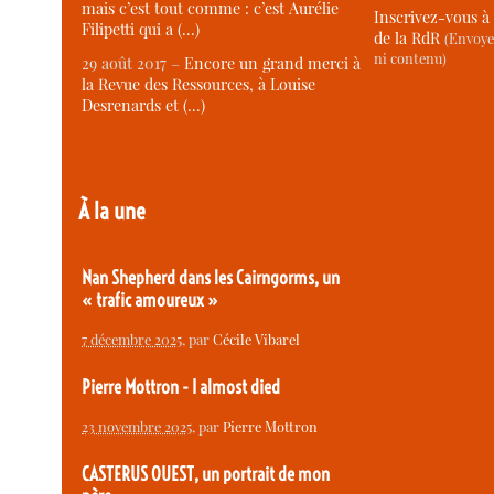
mais c’est tout comme : c’est Aurélie
Inscrivez-vous à 
Filipetti qui a (…)
de la RdR
(Envoye
ni contenu)
29 août 2017 –
Encore un grand merci à
la Revue des Ressources, à Louise
Desrenards et (…)
À la une
Nan Shepherd dans les Cairngorms, un
« trafic amoureux »
7 décembre 2025
, par
Cécile Vibarel
Pierre Mottron - I almost died
23 novembre 2025
, par
Pierre Mottron
CASTERUS OUEST, un portrait de mon