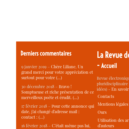
Derniers commentaires
La Revue d
-
Accueil
9 janvier 2019 –
Chère Liliane, Un
grand merci pour votre appréciation et
surtout pour votre (…)
Revue électroniqu
pluridisciplinaire 
30 décembre 2018 –
Bravo !
idées) -
En savoi
Somptueuse et riche présentation de ce
Contacts
merveilleux poète et érudit. (…)
Mentions légales
17 février 2018 –
Pour cette annonce qui
date, j’ai changé d’adresse mail :
Ours
contact : (…)
Utilisation des ar
d’auteurs
16 février 2018 –
C’était même pas lui,