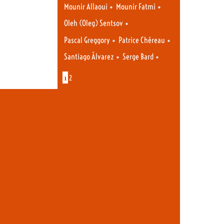
•
•
Mounir Allaoui
Mounir Fatmi
•
Oleh (Oleg) Sentsov
•
•
Pascal Greggory
Patrice Chéreau
•
•
Santiago Álvarez
Serge Bard
1
2