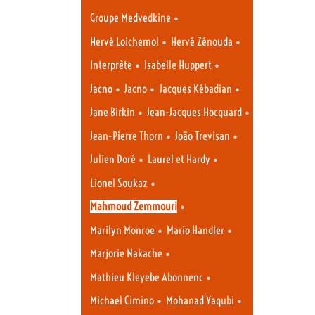
•
Groupe Medvedkine
•
•
Hervé Loichemol
Hervé Zénouda
•
•
Interprète
Isabelle Huppert
•
•
•
Jacno
Jacno
Jacques Kébadian
•
•
Jane Birkin
Jean-Jacques Hocquard
•
•
Jean-Pierre Thorn
João Trevisan
•
•
Julien Doré
Laurel et Hardy
•
Lionel Soukaz
•
Mahmoud Zemmouri
•
•
Marilyn Monroe
Mario Handler
•
Marjorie Nakache
•
Mathieu Kleyebe Abonnenc
•
•
Michael Cimino
Mohanad Yaqubi