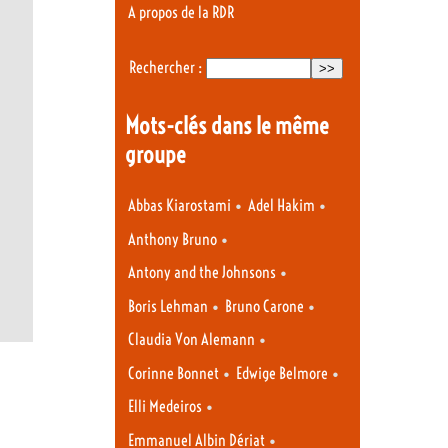
A propos de la RDR
Rechercher :
Mots-clés dans le même
groupe
•
•
Abbas Kiarostami
Adel Hakim
•
Anthony Bruno
•
Antony and the Johnsons
•
•
Boris Lehman
Bruno Carone
•
Claudia Von Alemann
•
•
Corinne Bonnet
Edwige Belmore
•
Elli Medeiros
•
Emmanuel Albin Dériat