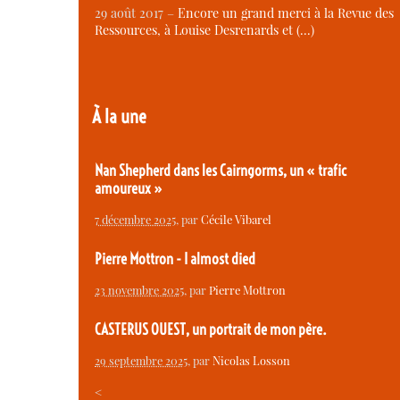
29 août 2017 –
Encore un grand merci à la Revue des
Ressources, à Louise Desrenards et (…)
À la une
Nan Shepherd dans les Cairngorms, un « trafic
amoureux »
7 décembre 2025
, par
Cécile Vibarel
Pierre Mottron - I almost died
23 novembre 2025
, par
Pierre Mottron
CASTERUS OUEST, un portrait de mon père.
29 septembre 2025
, par
Nicolas Losson
<