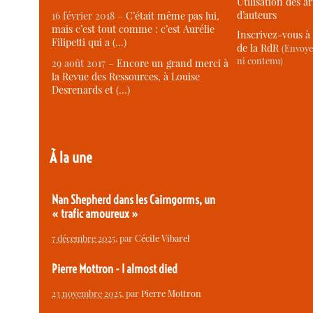
Utilisation des ar
d’auteurs
16 février 2018 –
C’était même pas lui,
mais c’est tout comme : c’est Aurélie
Inscrivez-vous à 
Filipetti qui a (…)
de la RdR
(Envoye
ni contenu)
29 août 2017 –
Encore un grand merci à
la Revue des Ressources, à Louise
Desrenards et (…)
À la une
Nan Shepherd dans les Cairngorms, un
« trafic amoureux »
7 décembre 2025
, par
Cécile Vibarel
Pierre Mottron - I almost died
23 novembre 2025
, par
Pierre Mottron