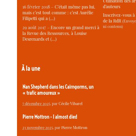
Utilisation des ar
d’auteurs
16 février 2018 –
C’était même pas lui,
mais c’est tout comme : c’est Aurélie
Inscrivez-vous à 
Filipetti qui a (…)
de la RdR
(Envoye
ni contenu)
29 août 2017 –
Encore un grand merci à
la Revue des Ressources, à Louise
Desrenards et (…)
À la une
Nan Shepherd dans les Cairngorms, un
« trafic amoureux »
7 décembre 2025
, par
Cécile Vibarel
Pierre Mottron - I almost died
23 novembre 2025
, par
Pierre Mottron