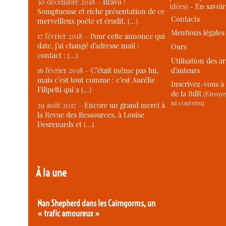
30 décembre 2018 –
Bravo !
idées) -
En savoi
Somptueuse et riche présentation de ce
Contacts
merveilleux poète et érudit. (…)
Mentions légales
17 février 2018 –
Pour cette annonce qui
date, j’ai changé d’adresse mail :
Ours
contact : (…)
Utilisation des ar
d’auteurs
16 février 2018 –
C’était même pas lui,
mais c’est tout comme : c’est Aurélie
Inscrivez-vous à 
Filipetti qui a (…)
de la RdR
(Envoye
ni contenu)
29 août 2017 –
Encore un grand merci à
la Revue des Ressources, à Louise
Desrenards et (…)
À la une
Nan Shepherd dans les Cairngorms, un
« trafic amoureux »