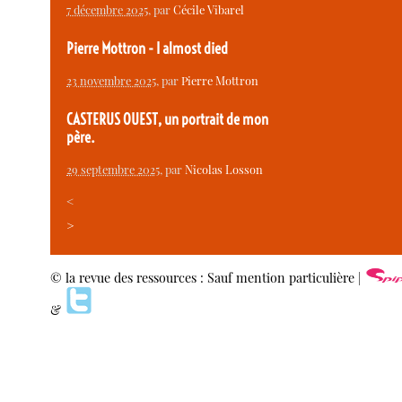
7 décembre 2025
, par
Cécile Vibarel
Pierre Mottron - I almost died
23 novembre 2025
, par
Pierre Mottron
CASTERUS OUEST, un portrait de mon
père.
29 septembre 2025
, par
Nicolas Losson
<
>
© la revue des ressources : Sauf mention particulière |
&