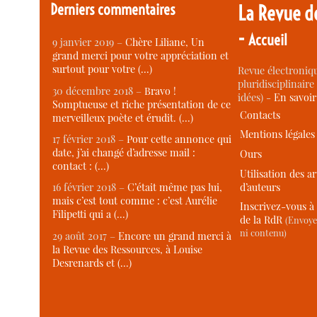
Derniers commentaires
La Revue d
-
Accueil
9 janvier 2019 –
Chère Liliane, Un
grand merci pour votre appréciation et
surtout pour votre (…)
Revue électroniqu
pluridisciplinaire 
30 décembre 2018 –
Bravo !
idées) -
En savoi
Somptueuse et riche présentation de ce
Contacts
merveilleux poète et érudit. (…)
Mentions légales
17 février 2018 –
Pour cette annonce qui
date, j’ai changé d’adresse mail :
Ours
contact : (…)
Utilisation des ar
d’auteurs
16 février 2018 –
C’était même pas lui,
mais c’est tout comme : c’est Aurélie
Inscrivez-vous à 
Filipetti qui a (…)
de la RdR
(Envoye
ni contenu)
29 août 2017 –
Encore un grand merci à
la Revue des Ressources, à Louise
Desrenards et (…)