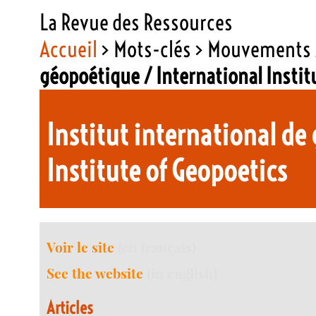
La Revue des Ressources
Accueil
> Mots-clés > Mouvements 
géopoétique / International Instit
Institut international de
Institute of Geopoetics
Voir le site
(en français)
See the website
(in english)
Articles