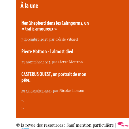
À la une
Nan Shepherd dans les Cairngorms, un
« trafic amoureux »
7 décembre 2025
, par
Cécile Vibarel
Pierre Mottron - I almost died
23 novembre 2025
, par
Pierre Mottron
CASTERUS OUEST, un portrait de mon
père.
29 septembre 2025
, par
Nicolas Losson
<
>
© la revue des ressources : Sauf mention particulière |