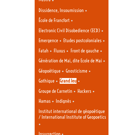
•
Dissidence, Insoumission
•
École de Francfort
•
Electronic Civil Disobedience (ECD)
•
•
Emergence
Etudes postcoloniales
•
•
•
Fatah
Fluxus
Front de gauche
•
Génération de Mai, dite Ecole de Mai
•
•
Géopoétique
Gnosticisme
•
•
Gothique
Grand Jeu
•
•
Groupe de Carnetin
Hackers
•
•
Hamas
Indignés
Institut international de géopoétique
/ International Institute of Geopoetics
•
•
Insurrection