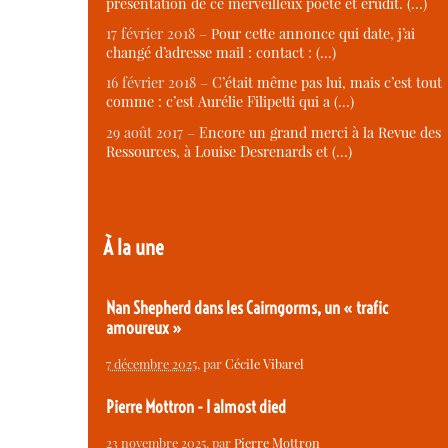
présentation de ce merveilleux poète et érudit. (…)
17 février 2018 –
Pour cette annonce qui date, j’ai
changé d’adresse mail : contact : (…)
16 février 2018 –
C’était même pas lui, mais c’est tout
comme : c’est Aurélie Filipetti qui a (…)
29 août 2017 –
Encore un grand merci à la Revue des
Ressources, à Louise Desrenards et (…)
À la une
Nan Shepherd dans les Cairngorms, un « trafic
amoureux »
7 décembre 2025
, par
Cécile Vibarel
Pierre Mottron - I almost died
23 novembre 2025
, par
Pierre Mottron