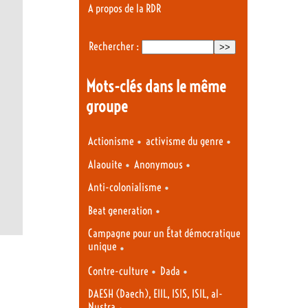
A propos de la RDR
Rechercher :
Mots-clés dans le même
groupe
•
•
Actionisme
activisme du genre
•
•
Alaouite
Anonymous
•
Anti-colonialisme
•
Beat generation
Campagne pour un État démocratique
unique
•
•
•
Contre-culture
Dada
DAESH (Daech), EIIL, ISIS, ISIL, al-
Nustra
•