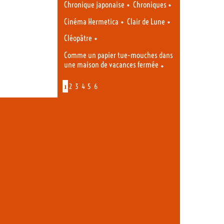
•
•
Chronique japonaise
Chroniques
•
•
Cinéma Hermetica
Clair de Lune
•
Cléopâtre
Comme un papier tue-mouches dans
une maison de vacances fermée
•
1
2
3
4
5
6