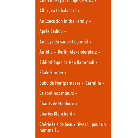
•
Allah n’est pas obligé (2000)
•
Allez, va te balader !
•
An Execution in the Family
•
Après Badiou
•
Au pays du sang et du miel
•
•
Aurélia
Berlin Alexanderplatz
•
Bibliothèque de Nag Hammadi
•
Blade Runner
•
•
Bubu de Montparnasse
Carmilla
•
Ce sont nos mœurs
•
Chants de Maldoror
•
Charles Blanchard
Chérie fais de beaux rêves ! [ pour un
homme ]
•