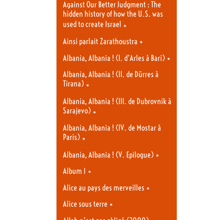
Against Our Better Judgment : The
hidden history of how the U.S. was
used to create Israel
•
•
Ainsi parlait Zarathoustra
•
Albania, Albania ! (I. d’Arles à Bari)
Albania, Albania ! (II. de Dürres à
Tirana)
•
Albania, Albania ! (III. de Dubrovnik à
Sarajevo)
•
Albania, Albania ! (IV. de Mostar à
Paris)
•
•
Albania, Albania ! (V. Epilogue)
•
Album 1
•
Alice au pays des merveilles
•
Alice sous terre