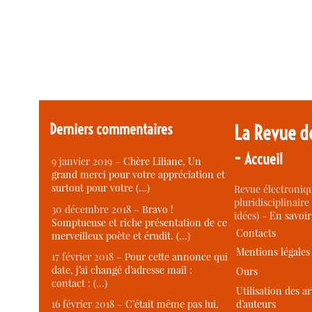
Derniers commentaires
La Revue d
-
Accueil
9 janvier 2019 –
Chère Liliane, Un
grand merci pour votre appréciation et
surtout pour votre (…)
Revue électroniqu
pluridisciplinaire 
30 décembre 2018 –
Bravo !
idées) -
En savoi
Somptueuse et riche présentation de ce
Contacts
merveilleux poète et érudit. (…)
Mentions légales
17 février 2018 –
Pour cette annonce qui
date, j’ai changé d’adresse mail :
Ours
contact : (…)
Utilisation des ar
d’auteurs
16 février 2018 –
C’était même pas lui,