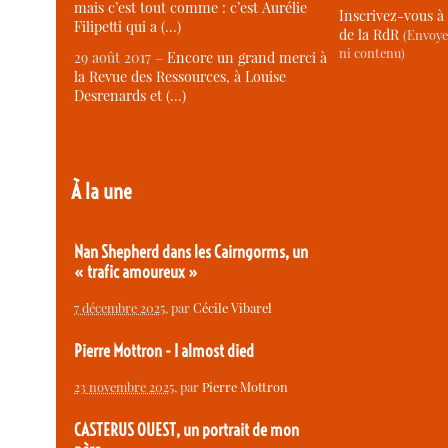
mais c’est tout comme : c’est Aurélie
Inscrivez-vous à 
Filipetti qui a (…)
de la RdR
(Envoye
ni contenu)
29 août 2017 –
Encore un grand merci à
la Revue des Ressources, à Louise
Desrenards et (…)
À la une
Nan Shepherd dans les Cairngorms, un
« trafic amoureux »
7 décembre 2025
, par
Cécile Vibarel
Pierre Mottron - I almost died
23 novembre 2025
, par
Pierre Mottron
CASTERUS OUEST, un portrait de mon