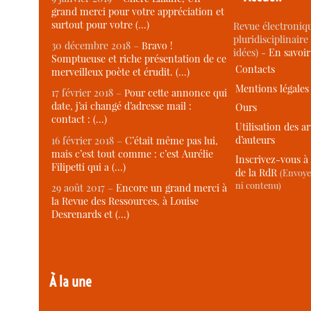
grand merci pour votre appréciation et
surtout pour votre (…)
Revue électroniqu
pluridisciplinaire 
30 décembre 2018 –
Bravo !
idées) -
En savoi
Somptueuse et riche présentation de ce
Contacts
merveilleux poète et érudit. (…)
Mentions légales
17 février 2018 –
Pour cette annonce qui
date, j’ai changé d’adresse mail :
Ours
contact : (…)
Utilisation des ar
d’auteurs
16 février 2018 –
C’était même pas lui,
mais c’est tout comme : c’est Aurélie
Inscrivez-vous à 
Filipetti qui a (…)
de la RdR
(Envoye
ni contenu)
29 août 2017 –
Encore un grand merci à
la Revue des Ressources, à Louise
Desrenards et (…)
À la une