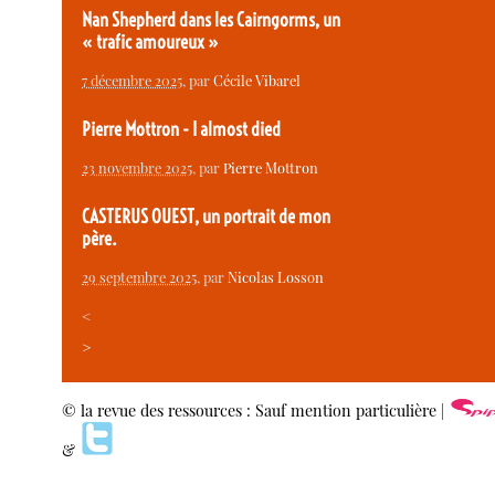
Nan Shepherd dans les Cairngorms, un
« trafic amoureux »
7 décembre 2025
, par
Cécile Vibarel
Pierre Mottron - I almost died
23 novembre 2025
, par
Pierre Mottron
CASTERUS OUEST, un portrait de mon
père.
29 septembre 2025
, par
Nicolas Losson
<
>
© la revue des ressources : Sauf mention particulière |
&