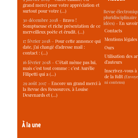
grand merci pour votre appréciation et
surtout pour votre (…)
Revue électroniqu
pluridisciplinaire 
30 décembre 2018 –
Bravo !
idées) -
En savoi
Somptueuse et riche présentation de ce
Contacts
merveilleux poète et érudit. (…)
Mentions légales
17 février 2018 –
Pour cette annonce qui
date, j’ai changé d’adresse mail :
Ours
contact : (…)
Utilisation des ar
d’auteurs
16 février 2018 –
C’était même pas lui,
mais c’est tout comme : c’est Aurélie
Inscrivez-vous à 
Filipetti qui a (…)
de la RdR
(Envoye
ni contenu)
29 août 2017 –
Encore un grand merci à
la Revue des Ressources, à Louise
Desrenards et (…)
À la une