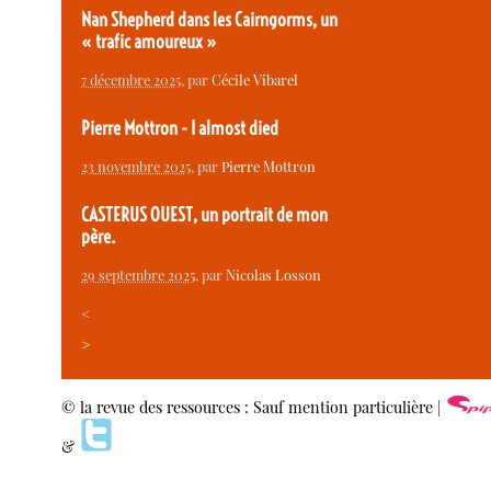
Nan Shepherd dans les Cairngorms, un
« trafic amoureux »
7 décembre 2025
, par
Cécile Vibarel
Pierre Mottron - I almost died
23 novembre 2025
, par
Pierre Mottron
CASTERUS OUEST, un portrait de mon
père.
29 septembre 2025
, par
Nicolas Losson
<
>
© la revue des ressources : Sauf mention particulière |
&