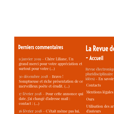
Derniers commentaires
La Revue d
-
Accueil
9 janvier 2019 –
Chère Liliane, Un
grand merci pour votre appréciation et
surtout pour votre (…)
Revue électroniqu
pluridisciplinaire 
30 décembre 2018 –
Bravo !
idées) -
En savoi
Somptueuse et riche présentation de ce
Contacts
merveilleux poète et érudit. (…)
Mentions légales
17 février 2018 –
Pour cette annonce qui
date, j’ai changé d’adresse mail :
Ours
contact : (…)
Utilisation des ar
d’auteurs
16 février 2018 –
C’était même pas lui,