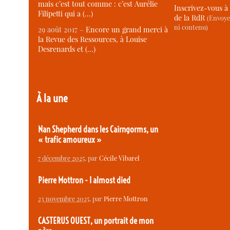
mais c’est tout comme : c’est Aurélie
Inscrivez-vous à 
Filipetti qui a (…)
de la RdR
(Envoye
ni contenu)
29 août 2017 –
Encore un grand merci à
la Revue des Ressources, à Louise
Desrenards et (…)
À la une
Nan Shepherd dans les Cairngorms, un
« trafic amoureux »
7 décembre 2025
, par
Cécile Vibarel
Pierre Mottron - I almost died
23 novembre 2025
, par
Pierre Mottron
CASTERUS OUEST, un portrait de mon