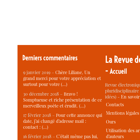
Derniers commentaires
La Revue d
-
Accueil
9 janvier 2019 –
Chère Liliane, Un
grand merci pour votre appréciation et
surtout pour votre (…)
Revue électroniqu
pluridisciplinaire 
30 décembre 2018 –
Bravo !
idées) -
En savoi
Somptueuse et riche présentation de ce
Contacts
merveilleux poète et érudit. (…)
Mentions légales
17 février 2018 –
Pour cette annonce qui
date, j’ai changé d’adresse mail :
Ours
contact : (…)
Utilisation des ar
d’auteurs
16 février 2018 –
C’était même pas lui,