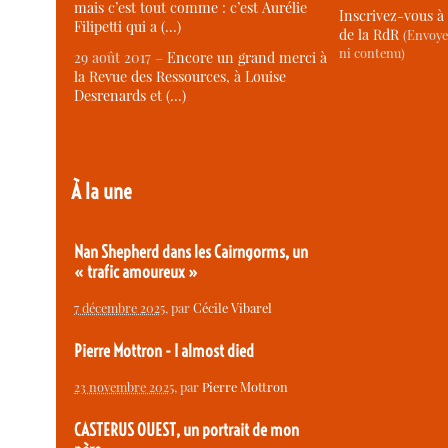
mais c’est tout comme : c’est Aurélie
Inscrivez-vous à 
Filipetti qui a (…)
de la RdR
(Envoye
ni contenu)
29 août 2017 –
Encore un grand merci à
la Revue des Ressources, à Louise
Desrenards et (…)
À la une
Nan Shepherd dans les Cairngorms, un
« trafic amoureux »
7 décembre 2025
, par
Cécile Vibarel
Pierre Mottron - I almost died
23 novembre 2025
, par
Pierre Mottron
CASTERUS OUEST, un portrait de mon