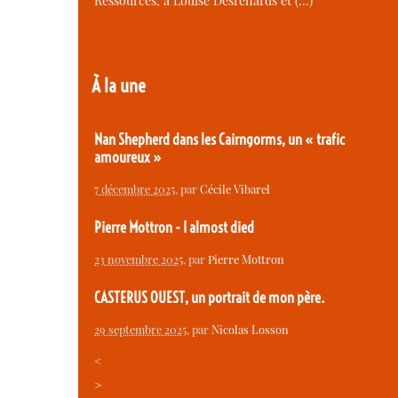
Ressources, à Louise Desrenards et (…)
À la une
Nan Shepherd dans les Cairngorms, un « trafic
amoureux »
7 décembre 2025
, par
Cécile Vibarel
Pierre Mottron - I almost died
23 novembre 2025
, par
Pierre Mottron
CASTERUS OUEST, un portrait de mon père.
29 septembre 2025
, par
Nicolas Losson
<
>