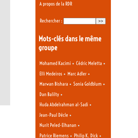
A propos de la RDR
Rechercher :
Mots-clés dans le même
groupe
•
•
Mohamed Kacimi
Cédric Meletta
•
•
Elli Medeiros
Marc Adler
•
•
Marwan Bishara
Sonia Goldblum
•
Dan Balilty
•
Huda Abdelrahman al-Sadi
•
Jean-Paul Dècle
•
Nurit Peled-Elhanan
•
•
Patrice Riemens
Philip K. Dick