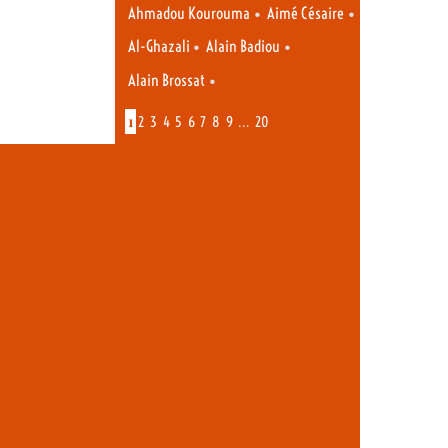
•
•
Ahmadou Kourouma
Aimé Césaire
•
•
Al-Ghazali
Alain Badiou
•
Alain Brossat
1
…
2
3
4
5
6
7
8
9
20