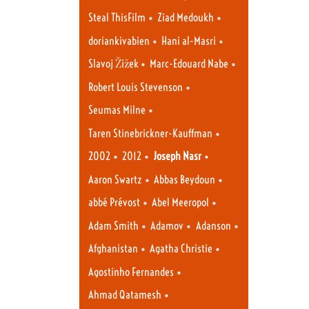
•
•
Steal ThisFilm
Ziad Medoukh
•
•
doriankivabien
Hani al-Masri
•
•
Slavoj Žižek
Marc-Edouard Nabe
•
Robert Louis Stevenson
•
Seumas Milne
•
Taren Stinebrickner-Kauffman
•
•
•
2002
2012
Joseph Nasr
•
•
Aaron Swartz
Abbas Beydoun
•
•
abbé Prévost
Abel Meeropol
•
•
•
Adam Smith
Adamov
Adanson
•
•
Afghanistan
Agatha Christie
•
Agostinho Fernandes
•
Ahmad Qatamesh