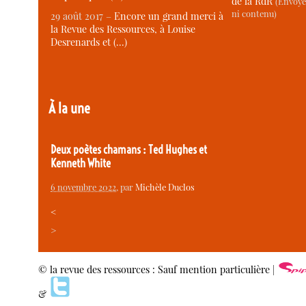
de la RdR
(Envoye
ni contenu)
29 août 2017 –
Encore un grand merci à
la Revue des Ressources, à Louise
Desrenards et (…)
À la une
Deux poètes chamans : Ted Hughes et
Kenneth White
6 novembre 2022
, par
Michèle Duclos
<
>
© la revue des ressources : Sauf mention particulière |
&