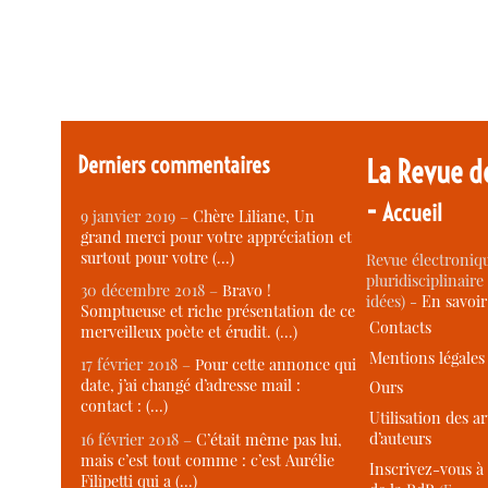
Derniers commentaires
La Revue d
-
Accueil
9 janvier 2019 –
Chère Liliane, Un
grand merci pour votre appréciation et
surtout pour votre (…)
Revue électroniqu
pluridisciplinaire 
30 décembre 2018 –
Bravo !
idées) -
En savoi
Somptueuse et riche présentation de ce
Contacts
merveilleux poète et érudit. (…)
Mentions légales
17 février 2018 –
Pour cette annonce qui
date, j’ai changé d’adresse mail :
Ours
contact : (…)
Utilisation des ar
d’auteurs
16 février 2018 –
C’était même pas lui,
mais c’est tout comme : c’est Aurélie
Inscrivez-vous à 
Filipetti qui a (…)