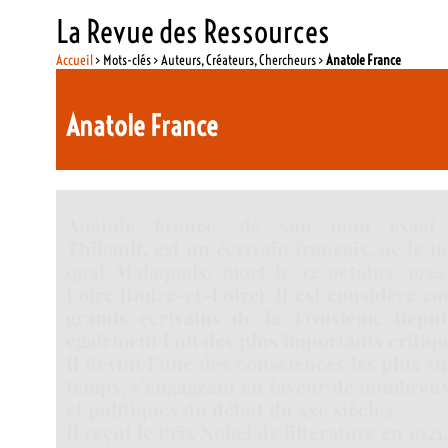
La Revue des Ressources
Accueil
> Mots-clés > Auteurs, Créateurs, Chercheurs >
Anatole France
Anatole France
Anatole France, de son nom exact F
Thibault, est un écrivain français, né le 16
quai Malaquais, mort le 12 octobre 1924
Loire (Indre-et-Loire). Il est considéré c
grands écrivains de la Troisième Répub
également l’un des plus importants critique
Il devint l’une des consciences les plus si
temps, s’engageant en faveur de nombreus
et politiques du début du xxe siècle2.
Il reçut le Prix Nobel de littérature en 1921