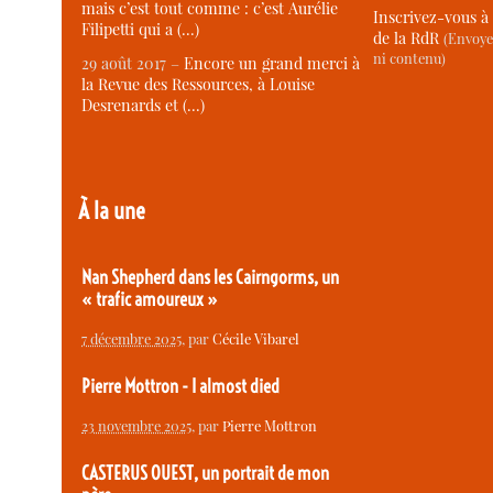
mais c’est tout comme : c’est Aurélie
Inscrivez-vous à 
Filipetti qui a (…)
de la RdR
(Envoye
ni contenu)
29 août 2017 –
Encore un grand merci à
la Revue des Ressources, à Louise
Desrenards et (…)
À la une
Nan Shepherd dans les Cairngorms, un
« trafic amoureux »
7 décembre 2025
, par
Cécile Vibarel
Pierre Mottron - I almost died
23 novembre 2025
, par
Pierre Mottron
CASTERUS OUEST, un portrait de mon