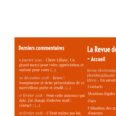
Derniers commentaires
La Revue d
-
Accueil
9 janvier 2019 –
Chère Liliane, Un
grand merci pour votre appréciation et
surtout pour votre (…)
Revue électroniqu
pluridisciplinaire 
30 décembre 2018 –
Bravo !
idées) -
En savoi
Somptueuse et riche présentation de ce
Contacts
merveilleux poète et érudit. (…)
Mentions légales
17 février 2018 –
Pour cette annonce qui
date, j’ai changé d’adresse mail :
Ours
contact : (…)
Utilisation des ar
d’auteurs
16 février 2018 –
C’était même pas lui,