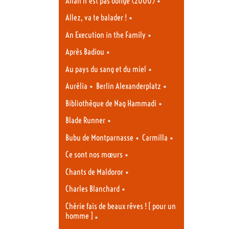
•
Allah n’est pas obligé (2000)
•
Allez, va te balader !
•
An Execution in the Family
•
Après Badiou
•
Au pays du sang et du miel
•
•
Aurélia
Berlin Alexanderplatz
•
Bibliothèque de Nag Hammadi
•
Blade Runner
•
•
Bubu de Montparnasse
Carmilla
•
Ce sont nos mœurs
•
Chants de Maldoror
•
Charles Blanchard
Chérie fais de beaux rêves ! [ pour un
homme ]
•