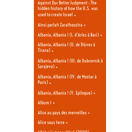
Against Our Better Judgment : The
hidden history of how the U.S. was
used to create Israel
•
•
Ainsi parlait Zarathoustra
•
Albania, Albania ! (I. d’Arles à Bari)
Albania, Albania ! (II. de Dürres à
Tirana)
•
Albania, Albania ! (III. de Dubrovnik à
Sarajevo)
•
Albania, Albania ! (IV. de Mostar à
Paris)
•
•
Albania, Albania ! (V. Epilogue)
•
Album 1
•
Alice au pays des merveilles
•
Alice sous terre