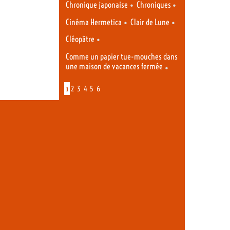
•
•
Chronique japonaise
Chroniques
•
•
Cinéma Hermetica
Clair de Lune
•
Cléopâtre
Comme un papier tue-mouches dans
une maison de vacances fermée
•
1
2
3
4
5
6