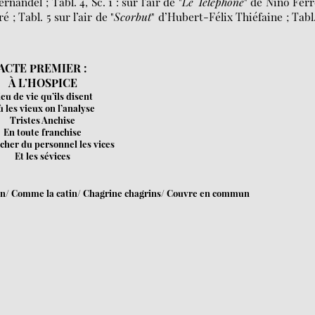
ernandel ; Tabl. 4, Sc. 1 : sur l’air de "
Le Téléphone
" de Nino Ferr
é ; Tabl. 5 sur l’air de "
Scorbut
" d’Hubert-Félix Thiéfaine ; Tabl.
ACTE PREMIER
:
À L’HOSPICE
ieu de vie qu’ils disent
 les vieux on l’analyse
Tristes Anchise
En toute franchise
 cher du personnel les vices
Et les sévices
un/ Comme la catin/ Chagrine chagrins/ Couvre en commun