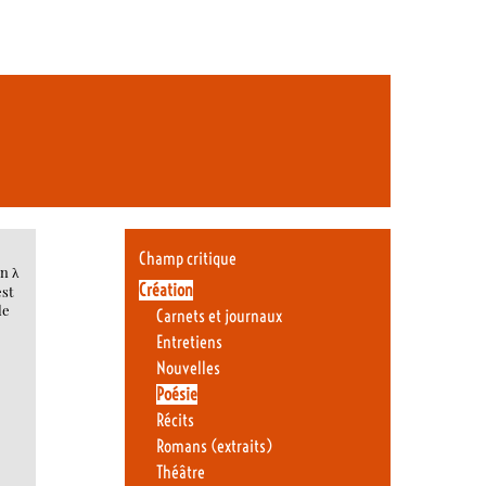
Champ critique
n λ
Création
est
le
Carnets et journaux
Entretiens
Nouvelles
Poésie
Récits
Romans (extraits)
Théâtre