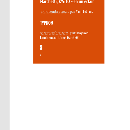
Marchetti, KYōTO – en un éclair
30 novembre 2025
, par
Yann Leblanc
TYPHON
10 septembre 2025
, par
Benjamin
,
Bondonneau
Lionel Marchetti
<
>