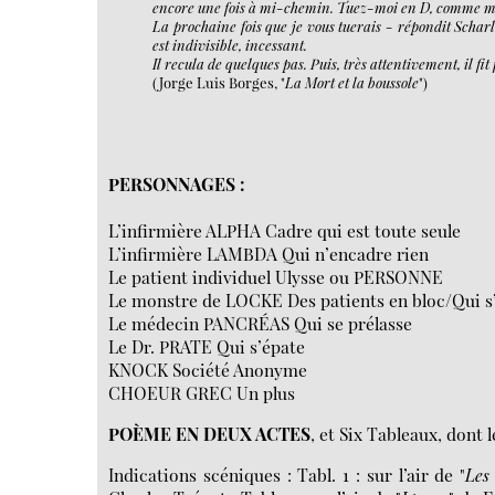
encore une fois à mi-chemin. Tuez-moi en D, comme ma
La prochaine fois que je vous tuerais - répondit Scharl
est indivisible, incessant.
Il recula de quelques pas. Puis, très attentivement, il fit 
(Jorge Luis Borges, "
La Mort et la boussole
")
PERSONNAGES :
L’infirmière ALPHA Cadre qui est toute seule
L’infirmière LAMBDA Qui n’encadre rien
Le patient individuel Ulysse ou PERSONNE
Le monstre de LOCKE Des patients en bloc/Qui s
Le médecin PANCRÉAS Qui se prélasse
Le Dr. PRATE Qui s’épate
KNOCK Société Anonyme
CHOEUR GREC Un plus
POÈME EN DEUX ACTES
, et Six Tableaux, dont
Indications scéniques : Tabl. 1 : sur l’air de "
Les