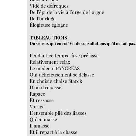
Vidé de défroques
De l’épi de la vie à l’orge de l’orgue
De l’horloge
Élogieuse églogue
TABLEAU TROIS :
Du véreux qui en roi/ Vit de consultations qu’il ne fait pa
Pendant ce temps-là se prélasse
Relativement relax
Le médecin PANCRÉAS
Qui délicieusement se délasse
En choisie chaise Starck
D’où il repasse
Rapace
Et ressasse
Vorace
L’ensemble plié des liasses
Qu’en masse
Il amasse
Et il repart à la chasse