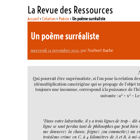
La Revue des Ressources
Accueil
>
Création
>
Poésie
>
Un poème surréaliste
Un poème surréaliste
mercredi 21 novembre 2012
, par
Norbert Barbe
Qui pourrait être suprématiste, si l’on pose la relation de
(démultiplication cancérigène qui se propage de l’objet tra
toujours une inconnue, correspond à la puissance de l’h
2
2
suivante : α
+ x
= Le 
"
Dans votre labyrinthe, il y a trois lignes de trop - dit-
ligne se sont perdus tant de philosophes que peut bien
me donnerez la chasse, feignez (ou commettez) un cr
troisième crime en C, à 4 kilomètres de A et B, à mi-