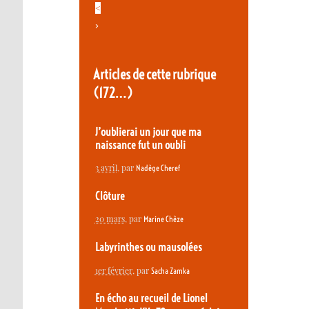
<
>
Articles de cette rubrique
(172…)
J’oublierai un jour que ma
naissance fut un oubli
3 avril
, par
Nadège Cheref
Clôture
20 mars
, par
Marine Chèze
Labyrinthes ou mausolées
1er février
, par
Sacha Zamka
En écho au recueil de Lionel