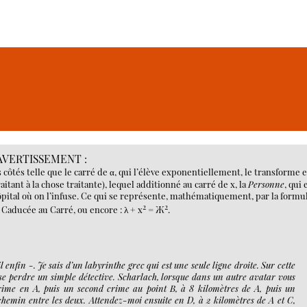
AVERTISSEMENT :
s côtés telle que le carré de α, qui l’élève exponentiellement, le transforme e
itant à la chose traitante), lequel additionné au carré de x, la
Personne
, qui 
ôpital où on l’infuse. Ce qui se représente, mathématiquement, par la formu
2
2
Caducée au Carré, ou encore : λ + x
= Ж
.
il enfin -. Je sais d’un labyrinthe grec qui est une seule ligne droite. Sur cette
 se perdre un simple détective. Scharlach, lorsque dans un autre avatar vous
ime en A, puis un second crime au point B, à 8 kilomètres de A, puis un
chemin entre les deux. Attendez-moi ensuite en D, à 2 kilomètres de A et C,