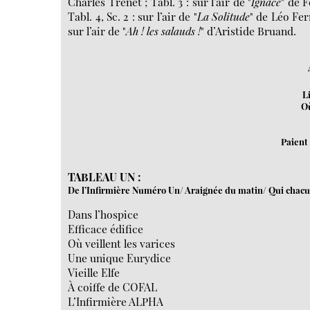
Charles Trénet ; Tabl. 3 : sur l’air de "
Ignace
" de F
Tabl. 4, Sc. 2 : sur l’air de "
La Solitude
" de Léo Ferr
sur l’air de "
Ah ! les salauds !
" d’Aristide Bruand.
L
Où
Paient
TABLEAU UN :
De l’Infirmière Numéro Un/ Araignée du matin/ Qui chac
Dans l’hospice
Efficace édifice
Où veillent les varices
Une unique Eurydice
Vieille Elfe
À coiffe de COFAL
L’Infirmière ALPHA