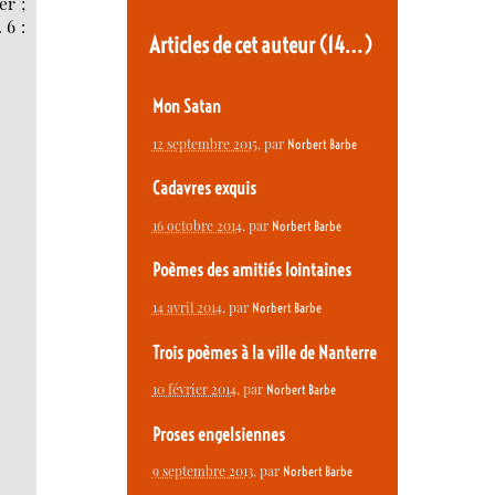
er ;
 6 :
Articles de cet auteur
(14…)
Mon Satan
12 septembre 2015
, par
Norbert Barbe
Cadavres exquis
16 octobre 2014
, par
Norbert Barbe
Poèmes des amitiés lointaines
14 avril 2014
, par
Norbert Barbe
Trois poèmes à la ville de Nanterre
10 février 2014
, par
Norbert Barbe
Proses engelsiennes
9 septembre 2013
, par
Norbert Barbe