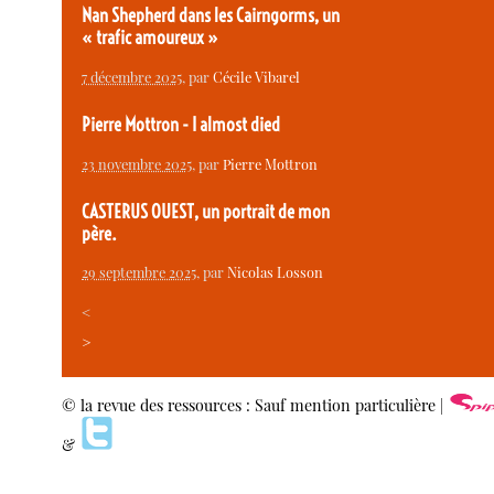
Nan Shepherd dans les Cairngorms, un
« trafic amoureux »
7 décembre 2025
, par
Cécile Vibarel
Pierre Mottron - I almost died
23 novembre 2025
, par
Pierre Mottron
CASTERUS OUEST, un portrait de mon
père.
29 septembre 2025
, par
Nicolas Losson
<
>
© la revue des ressources : Sauf mention particulière |
&