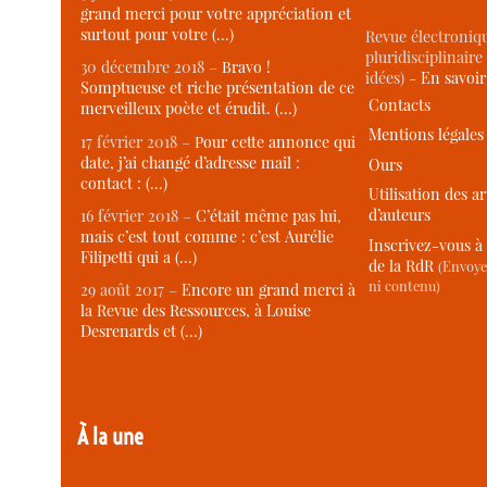
grand merci pour votre appréciation et
surtout pour votre (…)
Revue électroniqu
pluridisciplinaire 
30 décembre 2018 –
Bravo !
idées) -
En savoi
Somptueuse et riche présentation de ce
Contacts
merveilleux poète et érudit. (…)
Mentions légales
17 février 2018 –
Pour cette annonce qui
date, j’ai changé d’adresse mail :
Ours
contact : (…)
Utilisation des ar
d’auteurs
16 février 2018 –
C’était même pas lui,
mais c’est tout comme : c’est Aurélie
Inscrivez-vous à 
Filipetti qui a (…)
de la RdR
(Envoye
ni contenu)
29 août 2017 –
Encore un grand merci à
la Revue des Ressources, à Louise
Desrenards et (…)
À la une