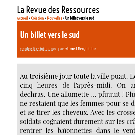
La Revue des Ressources
Accueil
>
Création
>
Nouvelles
>
Un billet vers le sud
Un billet vers le sud
vendredi 12 juin 2009
, par
Ahmed Bengriche
Au troisième jour toute la ville puait. 
cinq heures de l’après-midi. On ar
dechras. Une allumette … pfuuuit ! Plu
ne restaient que les femmes pour se d
et se tirer les cheveux. Avec les crosse
soldats cognaient durement sur les crân
rentrer les baïonnettes dans le ve