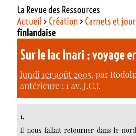
La Revue des Ressources
Accueil
>
Création
>
Carnets et jou
finlandaise
Sur le lac Inari : voyage 
lundi 1er août 2005
, par
Rodolp
antérieure : 1 av. J.C.).
1.
Il nous fallait retourner dans le nor