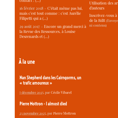
contact : (…)
Utilisation des ar
d’auteurs
16 février 2018 –
C’était même pas lui,
mais c’est tout comme : c’est Aurélie
Inscrivez-vous à 
Filipetti qui a (…)
de la RdR
(Envoye
ni contenu)
29 août 2017 –
Encore un grand merci à
la Revue des Ressources, à Louise
Desrenards et (…)
À la une
Nan Shepherd dans les Cairngorms, un
« trafic amoureux »
7 décembre 2025
, par
Cécile Vibarel
Pierre Mottron - I almost died
23 novembre 2025
, par
Pierre Mottron