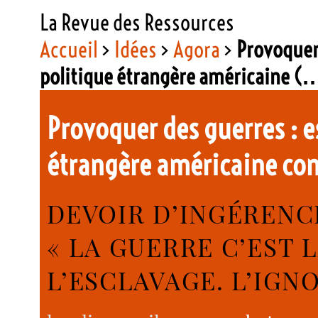
La Revue des Ressources
Accueil
>
Idées
>
Agora
>
Provoquer 
politique étrangère américaine (
Provoquer des guerres : es
étrangère américaine con
DEVOIR D’INGÉRENC
« LA GUERRE C’EST L
L’ESCLAVAGE. L’IGN