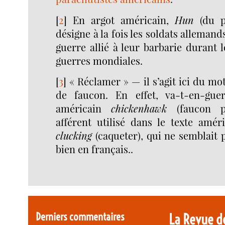
[
2
]
En argot américain,
Hun
(du p
désigne à la fois les soldats allemands
guerre allié à leur barbarie durant 
guerres mondiales.
[
3
]
« Réclamer » — il s’agit ici du mot 
de faucon. En effet, va-t-en-gue
américain
chickenhawk
(faucon p
afférent utilisé dans le texte amér
clucking
(caqueter), qui ne semblait 
bien en français..
Derniers commentaires
La Revue d