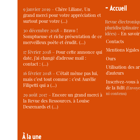
-
Accueil
9 janvier 2019 –
Chère Liliane, Un
grand merci pour votre appréciation et
surtout pour votre (…)
Revue électroniqu
pluridisciplinaire 
30 décembre 2018 –
Bravo !
idées) -
En savoi
Somptueuse et riche présentation de ce
Contacts
merveilleux poète et érudit. (…)
Mentions légales
17 février 2018 –
Pour cette annonce qui
date, j’ai changé d’adresse mail :
Ours
contact : (…)
Utilisation des ar
d’auteurs
16 février 2018 –
C’était même pas lui,
mais c’est tout comme : c’est Aurélie
Inscrivez-vous à 
Filipetti qui a (…)
de la RdR
(Envoye
ni contenu)
29 août 2017 –
Encore un grand merci à
la Revue des Ressources, à Louise
Desrenards et (…)
À la une