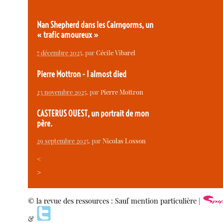
Nan Shepherd dans les Cairngorms, un
« trafic amoureux »
7 décembre 2025
, par
Cécile Vibarel
Pierre Mottron - I almost died
23 novembre 2025
, par
Pierre Mottron
CASTERUS OUEST, un portrait de mon
père.
29 septembre 2025
, par
Nicolas Losson
<
>
© la revue des ressources : Sauf mention particulière |
&