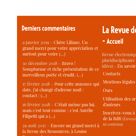
Derniers commentaires
La Revue d
-
Accueil
9 janvier 2019 –
Chère Liliane, Un
grand merci pour votre appréciation et
surtout pour votre (…)
Revue électroniqu
pluridisciplinaire 
30 décembre 2018 –
Bravo !
idées) -
En savoi
Somptueuse et riche présentation de ce
Contacts
merveilleux poète et érudit. (…)
Mentions légales
17 février 2018 –
Pour cette annonce qui
date, j’ai changé d’adresse mail :
Ours
contact : (…)
Utilisation des ar
d’auteurs
16 février 2018 –
C’était même pas lui,
mais c’est tout comme : c’est Aurélie
Inscrivez-vous à 
Filipetti qui a (…)
de la RdR
(Envoye
ni contenu)
29 août 2017 –
Encore un grand merci à
la Revue des Ressources, à Louise