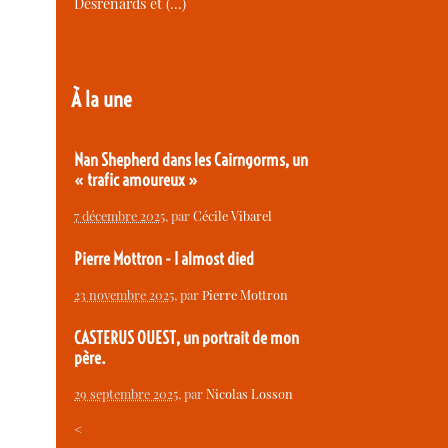
Desrenards et (…)
À la une
Nan Shepherd dans les Cairngorms, un
« trafic amoureux »
7 décembre 2025
, par
Cécile Vibarel
Pierre Mottron - I almost died
23 novembre 2025
, par
Pierre Mottron
CASTERUS OUEST, un portrait de mon
père.
29 septembre 2025
, par
Nicolas Losson
<