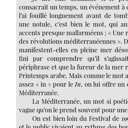
consacrait un temps, un événement à ce
l’ai fouillé longuement avant de tomb
une notule, c’est bien le mot, qui a
accents presque mallarméens ; « Une 
des révolutions méditerranéennes ». Di
manifestent-elles en pleine mer désor
fini par comprendre qu’il s’agissai
périphrase et que la fureur de la mer r
Printemps arabe. Mais comme le mot ar
assez « in » pour le
In
, on lui offre un
Méditerranée.
La Méditerranée, un mot si poéti
vague qu’on le prend souvent pour une 
On est bien loin du Festival de 199
et le public vivaient au rythme des 