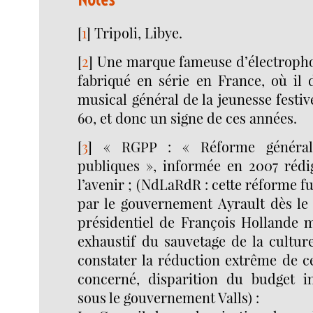
[
1
]
Tripoli, Libye.
[
2
]
Une marque fameuse d’électroph
fabriqué en série en France, où il d
musical général de la jeunesse festiv
60, et donc un signe de ces années.
[
3
]
« RGPP : « Réforme générale
publiques », informée en 2007 réd
l’avenir ; (NdLaRdR : cette réforme f
par le gouvernement Ayrault dès l
présidentiel de François Hollande m
exhaustif du sauvetage de la culture,
constater la réduction extrême de c
concerné, disparition du budget i
sous le gouvernement Valls) :