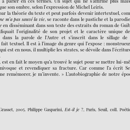
e à parler en ces termes. Un sujet qui ne s’affirme plus mai
que son ombre, selon l’expression de Michel Leiris.
ar la théorie du texte et peut parfois devenir intertextuel, c
ne m’a pas sauvé la vie
, se raconte dans le pastiche et la parodi
e
en disséminant dans son texte des extraits du roman de Gui
quait l’originalité de son projet et le caractère unique de
 dans la parole de l’Autre et s’inscrit dans le sillage de
 fait textuel. Il est à l’image du genre qui l’expose : monstrueu
 qui est en nous, il multiplie les strates, se dévoile dans l’écritur
.
e, est en fait le moyen qu’a trouvé le sujet pour se mettre lui-
univoque et revendiquer sa fracture. Car comme l’a écrit S
e me remémorer, je m’invente. » L’autobiographie de notre ép
 Grasset, 2005. Philippe Gasparini,
Est-il je
?, Paris, Seuil, coll. Poéti