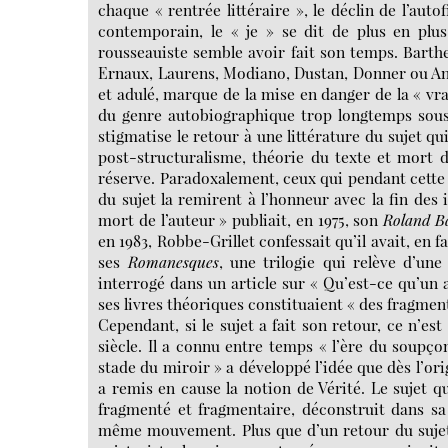
chaque « rentrée littéraire », le déclin de l’auto
contemporain, le « je » se dit de plus en plus
rousseauiste semble avoir fait son temps. Barth
Ernaux, Laurens, Modiano, Dustan, Donner ou Ango
et adulé, marque de la mise en danger de la « vra
du genre autobiographique trop longtemps sous-e
stigmatise le retour à une littérature du sujet 
post-structuralisme, théorie du texte et mort de
réserve. Paradoxalement, ceux qui pendant cette m
du sujet la remirent à l’honneur avec la fin des i
mort de l’auteur » publiait, en 1975, son
Roland B
en 1983, Robbe-Grillet confessait qu’il avait, en f
ses
Romanesques
, une trilogie qui relève d’une
interrogé dans un article sur « Qu’est-ce qu’un 
ses livres théoriques constituaient « des fragme
Cependant, si le sujet a fait son retour, ce n’e
siècle. Il a connu entre temps « l’ère du soupçon
stade du miroir » a développé l’idée que dès l’orig
a remis en cause la notion de Vérité. Le sujet qu
fragmenté et fragmentaire, déconstruit dans sa
même mouvement. Plus que d’un retour du sujet, 