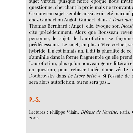
sujet virtuel, puisque notre époque nous invit
questionne, cherchant la proie mais ne trouvant 
Ce nouveau sujet semble aussi avoir été marqué p
chez Guibert ou Angot. Guibert, dans
A l’ami qui 
Thomas Bernhard ; Angot, elle, évoque son
Incest
cité précédemment. Alors que Rousseau revendi
personne, le sujet de l’autofiction se façonne
prédécesseurs. Le sujet, en plus d’être virtuel, se
hybride. Il n’est jamais un, il dit la pluralité de ce
s’annihile dans la forme fragmentée qu’elle prend
L’autofiction, plus qu’un nouveau genre littérair
en question, pour refuser l’idée d’une vérité 
Doubrovsky dans
Le Livre brisé
« Si j’essaie d
sera alors autofiction, ou ne sera pas...
P.-S.
Lectures : Philippe Vilain,
Défense de Narcisse
, Paris,
2004.