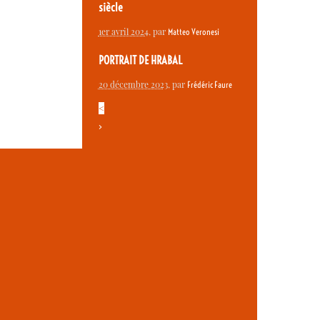
siècle
1er avril 2024
, par
Matteo Veronesi
PORTRAIT DE HRABAL
20 décembre 2023
, par
Frédéric Faure
<
>