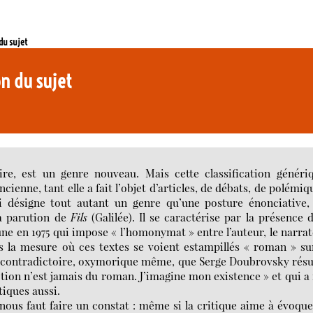
 du sujet
on du sujet
raire, est un genre nouveau. Mais cette classification généri
ienne, tant elle a fait l’objet d’articles, de débats, de polémiq
i désigne tout autant un genre qu’une posture énonciative,
la parution de
Fils
(Galilée). Il se caractérise par la présence 
ne en 1975 qui impose « l’homonymat » entre l’auteur, le narra
 la mesure où ces textes se voient estampillés « roman » su
cte contradictoire, oxymorique même, que Serge Doubrovsky ré
iction n’est jamais du roman. J’imagine mon existence » et qui a 
tiques aussi.
nous faut faire un constat : même si la critique aime à évoque