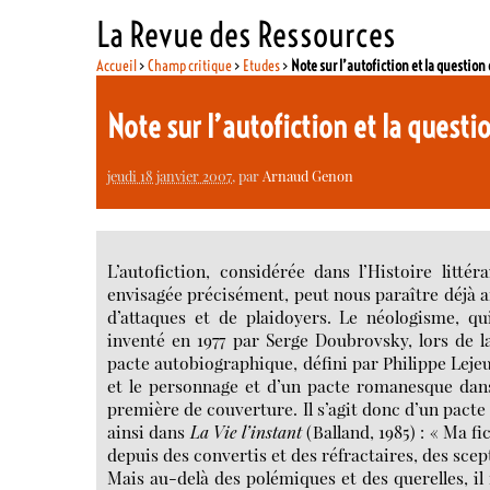
La Revue des Ressources
Accueil
>
Champ critique
>
Etudes
>
Note sur l’autofiction et la question
Note sur l’autofiction et la questi
jeudi 18 janvier 2007
, par
Arnaud Genon
L’autofiction, considérée dans l’Histoire litté
envisagée précisément, peut nous paraître déjà anc
d’attaques et de plaidoyers. Le néologisme, qu
inventé en 1977 par Serge Doubrovsky, lors de 
pacte autobiographique, défini par Philippe Lejeu
et le personnage et d’un pacte romanesque dans
première de couverture. Il s’agit donc d’un pa
ainsi dans
La Vie l’instant
(Balland, 1985) : « Ma f
depuis des convertis et des réfractaires, des scep
Mais au-delà des polémiques et des querelles, il 