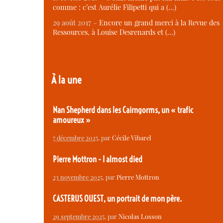
comme : c’est Aurélie Filipetti qui a (…)
29 août 2017 –
Encore un grand merci à la Revue des
Ressources, à Louise Desrenards et (…)
À la une
Nan Shepherd dans les Cairngorms, un « trafic
amoureux »
7 décembre 2025
, par
Cécile Vibarel
Pierre Mottron - I almost died
23 novembre 2025
, par
Pierre Mottron
CASTERUS OUEST, un portrait de mon père.
29 septembre 2025
, par
Nicolas Losson