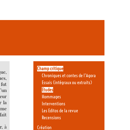
Champ critique
que,
Chroniques et contes de l’Agora
ues,
Essais (intégraux ou extraits)
 fut
Etudes
d’un
teur
Hommages
r la
Interventions
sume
Les Editos de la revue
fait
Recensions
r, à
Création