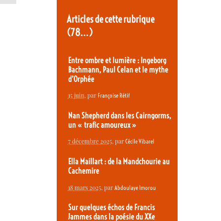
Articles de cette rubrique
(78…)
Entre ombre et lumière : Ingeborg
Bachmann, Paul Celan et le mythe
d’Orphée
15 juin
, par
Françoise Rétif
Nan Shepherd dans les Cairngorms,
un « trafic amoureux »
7 décembre 2025
, par
Cécile Vibarel
Ella Maillart : de la Mandchourie au
Cachemire
18 mars 2025
, par
Abdoulaye Imorou
Sur quelques échos de Francis
Jammes dans la poésie du XXe