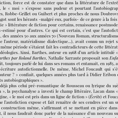
fiction, force est de constater que dans la littérature de l’ext
, le « moi » s’expose sans pudeur et pourtant l’autobiogra
es, Robbe-Grillet ou Guibert et plus proches de nous Doubrov
t sont les hérauts -malgré eux, parfois- de ce genre à la fois
ie » littérature de fiction pour certains, renaissance postmod
stimé pour d’autres. Ce qui est certain, c’est que l’autofic
qui, des années 50 aux années 70 (Nouveau Roman, structuralism
 l’auteur, matérialisme dialectique...), avait connu un rejet 
ême période s’étaient fait les contradicteurs de cette littéra
déologies. Ainsi, Barthes, auteur en 1968 d’un article intitulé 
arthes par Roland Barthes
, Nathalie Sarraute proposait son
Enfa
ait, toujours parlé de lui dans ses romans et entamait, en 1985, 
 écriture autofictionnelle. De même, Michel Foucault qui s’é
auteur ? » confiait, quelques années plus tard à Didier Eribon
nts autobiographiques ».
st déjà plus celui pré-romantique de Rousseau ou lyrique du 1
 », la psychanalyse a investi le champ littéraire, Lacan dans 
ine, « le moi est pris dans un ligne de fiction » (
Écrits
) et Fouc
e l’autofiction expose et fait renaître de ses cendres est un s
 construction même, s’affirmant et se mettant en pièce dan
il nous faudrait donc parler de la naissance d’un nouveau su