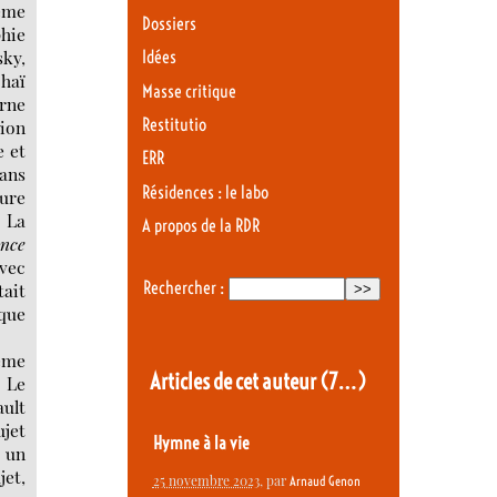
rême
Dossiers
phie
sky,
Idées
 haï
Masse critique
erne
Restitutio
tion
e et
ERR
sans
Résidences : le labo
ture
« La
A propos de la RDR
nce
avec
Rechercher :
tait
 que
9ème
Articles de cet auteur
(7…)
« Le
ault
ujet
Hymne à la vie
s un
jet,
25 novembre 2023
, par
Arnaud Genon