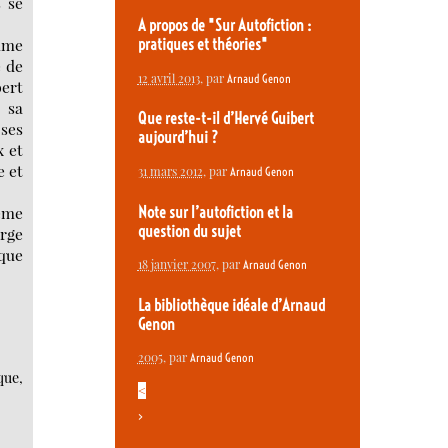
s se
A propos de "Sur Autofiction :
omme
pratiques et théories"
e de
12 avril 2013
, par
Arnaud Genon
bert
 sa
Que reste-t-il d’Hervé Guibert
 ses
aujourd’hui ?
x et
e et
31 mars 2012
, par
Arnaud Genon
même
Note sur l’autofiction et la
question du sujet
erge
oque
18 janvier 2007
, par
Arnaud Genon
La bibliothèque idéale d’Arnaud
Genon
2005
, par
Arnaud Genon
que,
<
>