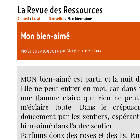
La Revue des Ressources
Accueil
>
Création
>
Nouvelles
>
Mon bien-aimé
Mon bien-aimé
mercredi 29 mai 2013
, par
Marguerite Audoux
MON bien-aimé est parti, et la nuit 
Elle ne peut entrer en moi, car dan
une flamme claire que rien ne peut 
m’éclaire toute. Dans le crépuscu
doucement par les sentiers, espérant 
bien-aimé dans l’autre sentier.
Parfums doux des roses et des lis. P