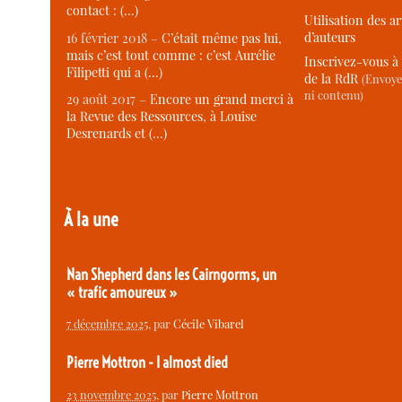
contact : (…)
Utilisation des ar
d’auteurs
16 février 2018 –
C’était même pas lui,
mais c’est tout comme : c’est Aurélie
Inscrivez-vous à 
Filipetti qui a (…)
de la RdR
(Envoye
ni contenu)
29 août 2017 –
Encore un grand merci à
la Revue des Ressources, à Louise
Desrenards et (…)
À la une
Nan Shepherd dans les Cairngorms, un
« trafic amoureux »
7 décembre 2025
, par
Cécile Vibarel
Pierre Mottron - I almost died
23 novembre 2025
, par
Pierre Mottron