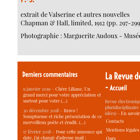
extrait de Valserine et autres nouvelles
Chapman & Hall, limited, 1912 (pp. 297-299
Photographie : Marguerite Audoux - Musé
Derniers commentaires
La Revue d
-
Accueil
9 janvier 2019 –
Chère Liliane, Un
grand merci pour votre appréciation et
surtout pour votre (…)
Revue électroniqu
pluridisciplinaire 
30 décembre 2018 –
Bravo !
idées) -
En savoi
Somptueuse et riche présentation de ce
Contacts
merveilleux poète et érudit. (…)
Mentions légales
17 février 2018 –
Pour cette annonce qui
date, j’ai changé d’adresse mail :
Ours