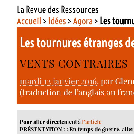
La Revue des Ressources
Accueil
>
Idées
>
Agora
>
Les tournu
Les tournures étranges de
VENTS CONTRAIRES
mardi 12 janvier 2016
, par
Glen
(traduction de l’anglais au fran
Pour aller directement à
l’article
PRÉSENTATION : : En temps de guerre, aller