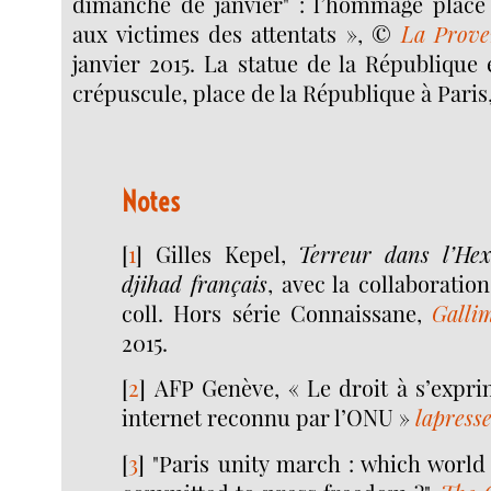
dimanche de janvier" : l’hommage place
aux victimes des attentats », ©
La Prove
janvier 2015. La statue de la République
crépuscule, place de la République à Paris, 
Notes
[
1
]
Gilles Kepel,
Terreur dans l’He
djihad français
, avec la collaboratio
coll. Hors série Connaissane,
Galli
2015.
[
2
]
AFP Genève, « Le droit à s’expri
internet reconnu par l’ONU »
lapresse
[
3
]
"Paris unity march : which world 