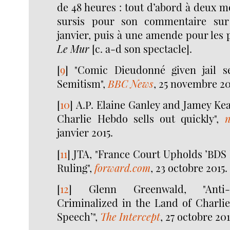
de 48 heures : tout d’abord à deux m
sursis pour son commentaire sur 
janvier, puis à une amende pour les
Le Mur
[c. a-d son spectacle].
[
9
]
"Comic Dieudonné given jail s
Semitism",
BBC News
, 25 novembre 20
[
10
]
A.P. Elaine Ganley and Jamey Kea
Charlie Hebdo sells out quickly",
n
janvier 2015.
[
11
]
JTA, "France Court Upholds ’BDS 
Ruling",
forward.com
, 23 octobre 2015.
[
12
]
Glenn Greenwald, "Anti-
Criminalized in the Land of Charli
Speech’",
The Intercept
, 27 octobre 201