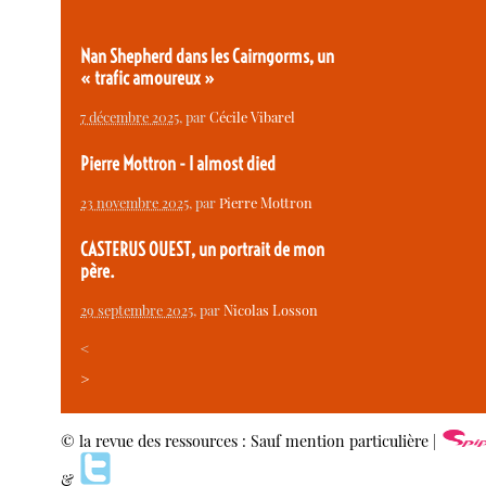
Nan Shepherd dans les Cairngorms, un
« trafic amoureux »
7 décembre 2025
, par
Cécile Vibarel
Pierre Mottron - I almost died
23 novembre 2025
, par
Pierre Mottron
CASTERUS OUEST, un portrait de mon
père.
29 septembre 2025
, par
Nicolas Losson
<
>
© la revue des ressources : Sauf mention particulière |
&