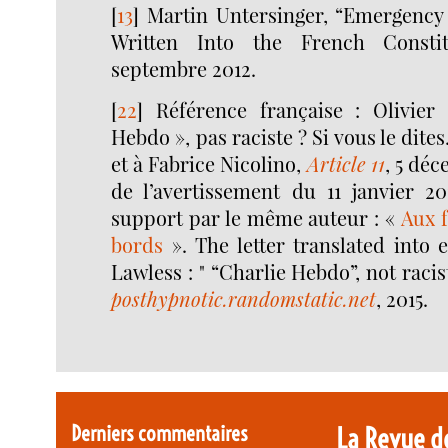
[
13
]
Martin Untersinger, “Emergenc
Written Into the French Consti
septembre 2012.
[
22
]
Référence française : Olivier
Hebdo », pas raciste ? Si vous le dites
et à Fabrice Nicolino,
Article 11
, 5 déc
de l’avertissement du 11 janvier 
support par le même auteur : «
Aux 
bords
». The letter translated into
Lawless : " “Charlie Hebdo”, not racist
posthypnotic.randomstatic.net
, 2015.
Derniers commentaires
La Revue d