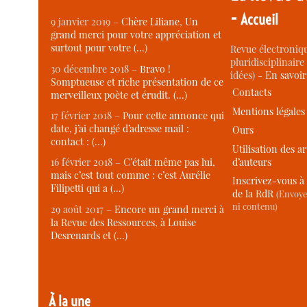
-
Accueil
9 janvier 2019 –
Chère Liliane, Un
grand merci pour votre appréciation et
surtout pour votre (…)
Revue électroniqu
pluridisciplinaire 
30 décembre 2018 –
Bravo !
idées) -
En savoi
Somptueuse et riche présentation de ce
Contacts
merveilleux poète et érudit. (…)
Mentions légales
17 février 2018 –
Pour cette annonce qui
date, j’ai changé d’adresse mail :
Ours
contact : (…)
Utilisation des ar
d’auteurs
16 février 2018 –
C’était même pas lui,
mais c’est tout comme : c’est Aurélie
Inscrivez-vous à 
Filipetti qui a (…)
de la RdR
(Envoye
ni contenu)
29 août 2017 –
Encore un grand merci à
la Revue des Ressources, à Louise
Desrenards et (…)
À la une