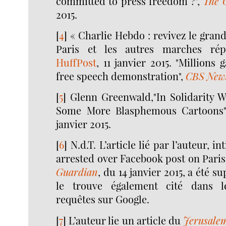
committed to press freedom ?",
The 
2015.
[
4
]
« Charlie Hebdo : revivez le gra
Paris et les autres marches rép
HuffPost
, 11 janvier 2015. "Millions 
free speech demonstration",
CBS New
[
5
]
Glenn Greenwald,"In Solidarity W
Some More Blasphemous Cartoons
janvier 2015.
[
6
]
N.d.T. L’article lié par l’auteur, i
arrested over Facebook post on Pari
Guardian
, du 14 janvier 2015, a été 
le trouve également cité dans l
requêtes sur Google.
[
7
]
L’auteur lie un article du
Jerusalem