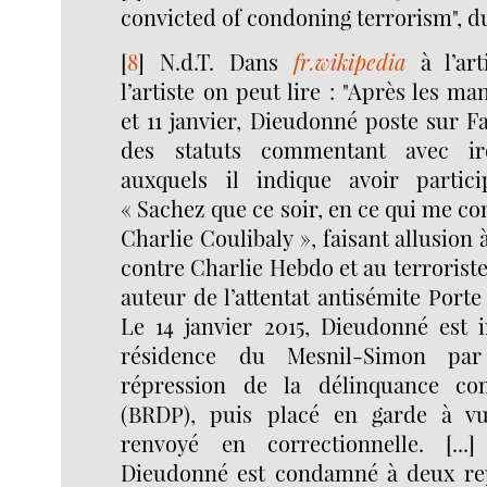
convicted of condoning terrorism", du
[
8
]
N.d.T. Dans
fr.wikipedia
à l’ar
l’artiste on peut lire : "Après les ma
et 11 janvier, Dieudonné poste sur F
des statuts commentant avec iro
auxquels il indique avoir partici
« Sachez que ce soir, en ce qui me co
Charlie Coulibaly », faisant allusion à 
contre Charlie Hebdo et au terrorist
auteur de l’attentat antisémite Porte 
Le 14 janvier 2015, Dieudonné est i
résidence du Mesnil-Simon par
répression de la délinquance co
(BRDP), puis placé en garde à vue
renvoyé en correctionnelle. [..
Dieudonné est condamné à deux rep