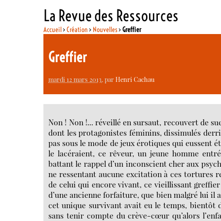
La Revue des Ressources
Accueil
>
Création
>
Nouvelles
>
Greffier
Greffier
mardi 12 mars 2013
, par
Henri Cachau
Non ! Non !... réveillé en sursaut, recouvert de 
dont les protagonistes féminins, dissimulés derr
pas sous le mode de jeux érotiques qui eussent ét
le lacéraient, ce rêveur, un jeune homme entré 
battant le rappel d’un inconscient cher aux psych
ne ressentant aucune excitation à ces tortures r
de celui qui encore vivant, ce vieillissant greffie
d’une ancienne forfaiture, que bien malgré lui il
cet unique survivant avait eu le temps, bientôt 
sans tenir compte du crève-cœur qu’alors l’enfan