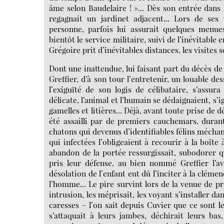
âme selon Baudelaire ! »... Dès son entrée dans l
regagnait un jardinet adjacent... Lors de ses v
personne, parfois lui assurait quelques menues
bientôt le service militaire, suivi de l’inévitable
Grégoire prit d’inévitables distances, les visites 
Dont une inattendue, lui faisant part du décès de 
Greffier, d’à son tour l’entretenir, un louable
l’exiguïté de son logis de célibataire, s’assu
délicate, l’animal et l’humain se dédaignaient, s’
gamelles et litières... Déjà, avant toute prise de d
été assailli par de premiers cauchemars, durant
chatons qui devenus d’identifiables félins mécham
qui infectées l’obligeaient à recourir à la boît
abandon de la portée ressurgissait, subodorer que
pris leur défense, au bien nommé Greffier l’av
désolation de l’enfant eut dû l’inciter à la clémen
l’homme... Le pire survint lors de la venue de pr
intrusion, les méprisait, les voyant s’installer dan
caresses – l’on sait depuis Cuvier que ce sont l
s’attaquait à leurs jambes, déchirait leurs ba