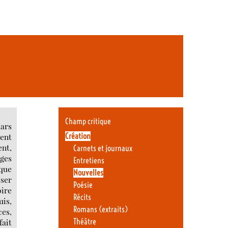
Champ critique
mars
Création
ient
ent,
Carnets et journaux
nges
Entretiens
sque
Nouvelles
sser
Poésie
oire
Récits
uis,
Romans (extraits)
ces,
fait
Théâtre