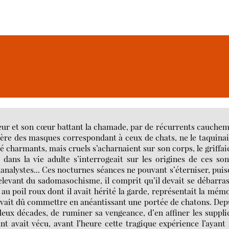
sueur et son cœur battant la chamade, par de récurrents cauche
ière des masques correspondant à ceux de chats, ne le taquina
é charmants, mais cruels s’acharnaient sur son corps, le griffai
dans la vie adulte s’interrogeait sur les origines de ces so
analystes... Ces nocturnes séances ne pouvant s’éterniser, pui
elevant du sadomasochisme, il comprit qu’il devait se débarra
r au poil roux dont il avait hérité la garde, représentait la mém
 avait dû commettre en anéantissant une portée de chatons. Dep
deux décades, de ruminer sa vengeance, d’en affiner les suppli
t avait vécu, avant l’heure cette tragique expérience l’ayant 