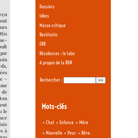
Dossiers
reçu
Idées
 ont
Masse critique
ours
ttis
Restitutio
îne-
ERR
oult
aque
Résidences : le labo
oin
A propos de la RDR
rds,
uées
se –
Rechercher :
 une
r de
 ton
peut
Mots-clés
u le
ence
•
•
•
Chat
Enfance
Mère
dois
es à
•
•
•
Nouvelle
Peur
Rêve
gros