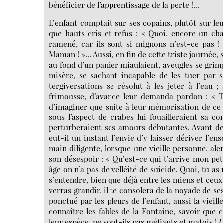
bénéficier de l’apprentissage de la perte !...
L’enfant comptait sur ses copains, plutôt sur leu
que hauts cris et refus : « Quoi, encore un ch
ramené, car ils sont si mignons n’est-ce pas ! 
Maman ! »... Aussi, en fin de cette triste journée, 
au fond d’un panier miaulaient, aveugles se grimp
misère, se sachant incapable de les tuer par s
tergiversations se résolut à les jeter à l’eau 
frimousse, d’avance leur demanda pardon : « T
d’imaginer que suite à leur mémorisation de ce 
sous l’aspect de crabes lui fouailleraient sa c
perturberaient ses amours débutantes. Avant de
eut-il un instant l’envie d’y laisser dériver l’e
main diligente, lorsque une vieille personne, ale
son désespoir : « Qu’est-ce qui t’arrive mon p
âge on n’a pas de velléité de suicide. Quoi, tu as n
s’entendre, bien que déjà entre les miens et ceux
verras grandir, il te consolera de la noyade de ses
ponctué par les pleurs de l’enfant, aussi la viei
connaître les fables de la Fontaine, savoir que 
leur espèce, ne sont-ils pas méfiants et matois !
U