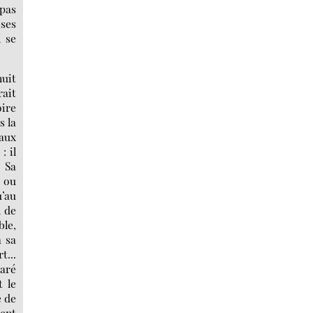
 pas
 ses
l se
nuit
ait
oire
s la
 aux
: il
. Sa
i ou
u’au
l de
ble,
a sa
t...
laré
t le
e de
ment