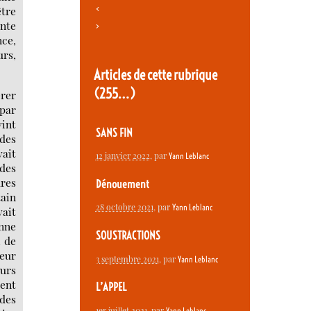
<
être
ante
>
nce,
urs,
Articles de cette rubrique
(255…)
érer
 par
vint
SANS FIN
 des
vait
12 janvier 2022
, par
Yann Leblanc
 des
ures
Dénouement
tain
28 octobre 2021
, par
Yann Leblanc
vait
enne
SOUSTRACTIONS
i de
leur
3 septembre 2021
, par
Yann Leblanc
eurs
ment
L’APPEL
 des
1er juillet 2021
, par
Yann Leblanc