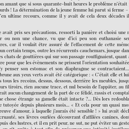
on amant que si sous quarante-huit heures le problème n’était
sourds ! La détermination de la jeune femme lui parut si ferme –
’en ultime recours, comme il y avait de cela deux décades i
e avait pris ses précautions, ressorti la panière et choisi une 
er ou non une chance, vu que d’ici peu son euthanasie ser
ires, car il voulait être assuré de l’effacement de cette mém
 un certain temps, outre les récurrents cauchemars, jusque dan
des chats de gouttières qui sur son passage rouffignaient, quant
re pour que les évènements ne prissent l’orientation souhaitée 
d’y penser son estomac et son diaphragme se contractaient..
 brune aux yeux verts avait été catégorique : « C’était elle et lu
ans tous les recoins, dessus, dessous, derrière les meubles, jusq
 tiroirs, rien aucune trace, et nul besoin de l’appâter, au fi
drait aucun changement de la part de ce félidé, rassis et compta
 chose étrange sa gamelle était intacte ?... Dès lors redoubl
ie tutoyée depuis plusieurs mois... « Et cela pour un quasi mor
euve d’amour, à laquelle j’aurais été sensible ! » lui avait déc
uauté, ses lèvres ourlées découvrant d’affilées canines, don
is des lustres, et il en prit peur, ne sut, ne put éviter un gest
 en rit, prête à tout afin de préserver une intimité inutile