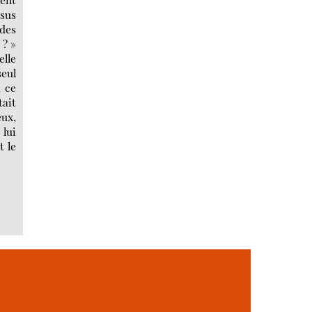
ssus
 des
 ? »
elle
seul
u ce
tait
eux,
 lui
t le