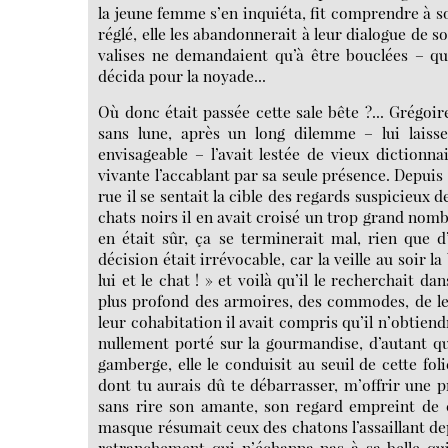
la jeune femme s’en inquiéta, fit comprendre à s
réglé, elle les abandonnerait à leur dialogue de 
valises ne demandaient qu’à être bouclées – qu
décida pour la noyade...
Où donc était passée cette sale bête ?... Grégoir
sans lune, après un long dilemme – lui laiss
envisageable – l’avait lestée de vieux dictionna
vivante l’accablant par sa seule présence. Depuis
rue il se sentait la cible des regards suspicieux 
chats noirs il en avait croisé un trop grand nomb
en était sûr, ça se terminerait mal, rien que 
décision était irrévocable, car la veille au soir la
lui et le chat ! » et voilà qu’il le recherchait d
plus profond des armoires, des commodes, de leurs
leur cohabitation il avait compris qu’il n’obtien
nullement porté sur la gourmandise, d’autant que
gamberge, elle le conduisit au seuil de cette fol
dont tu aurais dû te débarrasser, m’offrir une pr
sans rire son amante, son regard empreint de cr
masque résumait ceux des chatons l’assaillant depu
retranchement qui n’échappa pas à sa belle qui