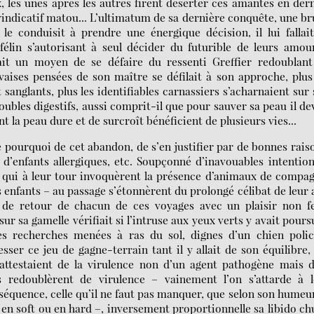
 les unes après les autres firent déserter ces amantes en der
 vindicatif matou... L’ultimatum de sa dernière conquête, une b
le conduisit à prendre une énergique décision, il lui fallai
élin s’autorisant à seul décider du futurible de leurs amour
ait un moyen de se défaire du ressenti Greffier redoublant
ises pensées de son maître se défilait à son approche, plus
anglants, plus les identifiables carnassiers s’acharnaient sur
oubles digestifs, aussi comprit-il que pour sauver sa peau il de
nt la peau dure et de surcroît bénéficient de plusieurs vies...
e pourquoi de cet abandon, de s’en justifier par de bonnes rais
’enfants allergiques, etc. Soupçonné d’inavouables intention
ns qui à leur tour invoquèrent la présence d’animaux de compa
enfants – au passage s’étonnèrent du prolongé célibat de leur
 de retour de chacun de ces voyages avec un plaisir non fe
ur sa gamelle vérifiait si l’intruse aux yeux verts y avait pours
 Ces recherches menées à ras du sol, dignes d’un chien polic
ser ce jeu de gagne-terrain tant il y allait de son équilibre,
, attestaient de la virulence non d’un agent pathogène mais 
redoublèrent de virulence – vainement l’on s’attarde à l
équence, celle qu’il ne faut pas manquer, que selon son humeur
en soft ou en hard –, inversement proportionnelle sa libido ch