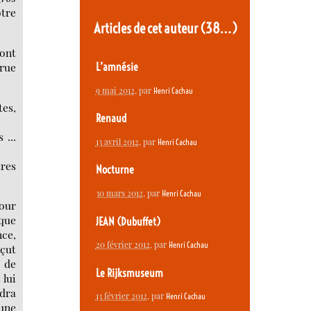
otre
Articles de cet auteur
(38…)
dont
arue
L’amnésie
9 mai 2012
, par
Henri Cachau
tes,
Renaud
 ...
13 avril 2012
, par
Henri Cachau
tres
Nocturne
30 mars 2012
, par
Henri Cachau
pour
que
JEAN (Dubuffet)
nce,
20 février 2012
, par
Henri Cachau
eçut
t de
Le Rijksmuseum
 lui
udra
13 février 2012
, par
Henri Cachau
 une