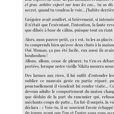
et gras, arbitre expert sur tous les cas...
tu as dû 
secret, quand tu voudras le voir... j’habite derrièr
Grégoire avait souffert, si brièvement, si intens
il n’était que l’exécutant, l’intention, la faute r
que diluée à base de câlins, puisque tout en riant 
Alors, mon pauvre petit, ça y est, tu les as placés
tu comprends bien qu’avec deux chats à la maison 
Oui Maman, ça pas été facile, eux aussi ils avaie
bouhouhou !
Allons, allons, cesse de pleurer, tu t’en es déba
portées, lorsque notre vieille Nikita mourra nous
Des larmes aux rires, il lui suffit d’entendre le
oublier ce mauvais geste en partie réparé, pu
ponctuellement il viendrait lui rendre visite… C
devenu adulte le comportement du matou changea
que dédain de la part du rancunier qui, refusan
méchants coups de patte... En fut-il surpris, la vie
déclara : « Vois-tu, il se souvient l’avoir échapp
du temps avant que l’un et l’autre vous vous ac