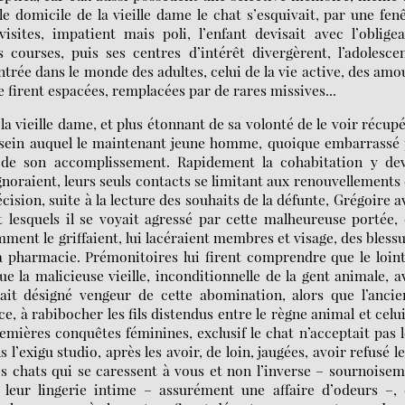
e domicile de la vieille dame le chat s’esquivait, par une fen
isites, impatient mais poli, l’enfant devisait avec l’oblige
 courses, puis ses centres d’intérêt divergèrent, l’adolesce
 entrée dans le monde des adultes, celui de la vie active, des amo
se firent espacées, remplacées par de rares missives...
la vieille dame, et plus étonnant de sa volonté de le voir récup
 dessein auquel le maintenant jeune homme, quoique embarrassé
ra de son accomplissement. Rapidement la cohabitation y de
ignoraient, leurs seuls contacts se limitant aux renouvellements
écision, suite à la lecture des souhaits de la défunte, Grégoire a
 lesquels il se voyait agressé par cette malheureuse portée,
ment le griffaient, lui lacéraient membres et visage, des bless
e à pharmacie. Prémonitoires lui firent comprendre que le loin
 la malicieuse vieille, inconditionnelle de la gent animale, a
ait désigné vengeur de cette abomination, alors que l’anci
ce, à rabibocher les fils distendus entre le règne animal et celu
emières conquêtes féminines, exclusif le chat n’acceptait pas 
s l’exigu studio, après les avoir, de loin, jaugées, avoir refusé l
es chats qui se caressent à vous et non l’inverse – sournoise
s, leur lingerie intime – assurément une affaire d’odeurs –,