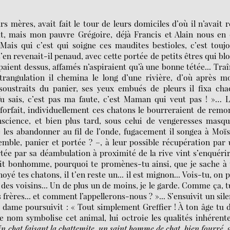
rs mères, avait fait le tour de leurs domiciles d’où il n’avait 
at, mais mon pauvre Grégoire, déjà Francis et Alain nous en
Mais qui c’est qui soigne ces maudites bestioles, c’est touj
s’en revenait-il penaud, avec cette portée de petits êtres qui blo
aient dessus, affamés n’aspiraient qu’à une bonne tétée... Tra
trangulation il chemina le long d’une rivière, d’où après m
; soustraits du panier, ses yeux embués de pleurs il fixa ch
u sais, c’est pas ma faute, c’est Maman qui veut pas ! »… L
forfait, individuellement ces chatons le bourreraient de remo
onscience, et bien plus tard, sous celui de vengeresses masq
 les abandonner au fil de l’onde, fugacement il songea à Moï
nsemble, panier et portée ? –, à leur possible récupération par
rtée par sa déambulation à proximité de la rive vint s’enquéri
etit bonhomme, pourquoi te promènes-tu ainsi, que je sache à
oyé tes chatons, il t’en reste un... il est mignon... Vois-tu, on 
 des voisins... Un de plus un de moins, je le garde. Comme ça, t
 frères... et comment l’appellerons-nous ? »... S’ensuivit un sil
lle dame poursuivit : « Tout simplement Greffier ! À ton âge tu 
ce nom symbolise cet animal, lui octroie les qualités inhérent
n chat faisant la chattemite, un saint homme de chat, bien fourré, 