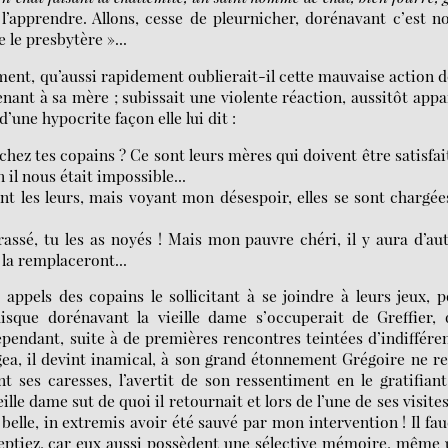
l’apprendre. Allons, cesse de pleurnicher, dorénavant c’est n
e le presbytère »...
ément, qu’aussi rapidement oublierait-il cette mauvaise action 
evenant à sa mère ; subissait une violente réaction, aussitôt app
d’une hypocrite façon elle lui dit :
 chez tes copains ? Ce sont leurs mères qui doivent être satisfai
il nous était impossible...
nt les leurs, mais voyant mon désespoir, elles se sont chargées
rrassé, tu les as noyés ! Mais mon pauvre chéri, il y aura d’au
 la remplaceront...
s appels des copains le sollicitant à se joindre à leurs jeux, 
isque dorénavant la vieille dame s’occuperait de Greffier, 
ependant, suite à de premières rencontres teintées d’indiffére
, il devint inamical, à son grand étonnement Grégoire ne r
t ses caresses, l’avertit de son ressentiment en le gratifian
ille dame sut de quoi il retournait et lors de l’une de ses visites
é belle, in extremis avoir été sauvé par mon intervention ! Il fa
ceptiez, car eux aussi possèdent une sélective mémoire, même