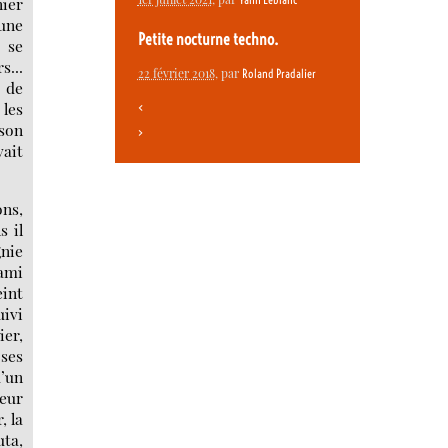
nier
rune
Petite nocturne techno.
t se
s...
22 février 2018
, par
Roland Pradalier
 de
 les
<
 son
>
vait
ons,
s il
gnie
 ami
int
uivi
ier,
 ses
d’un
eur
, la
uta,