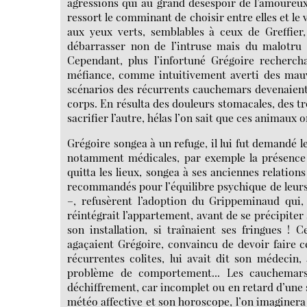
agressions qui au grand désespoir de l’amoureux,
ressort le comminant de choisir entre elles et le
aux yeux verts, semblables à ceux de Greffier, 
débarrasser non de l’intruse mais du malotru f
Cependant, plus l’infortuné Grégoire recherch
méfiance, comme intuitivement averti des mauva
scénarios des récurrents cauchemars devenaient s
corps. En résulta des douleurs stomacales, des tr
sacrifier l’autre, hélas l’on sait que ces animaux o
Grégoire songea à un refuge, il lui fut demandé l
notamment médicales, par exemple la présence d
quitta les lieux, songea à ses anciennes relatio
recommandés pour l’équilibre psychique de leurs 
–, refusèrent l’adoption du Grippeminaud qui,
réintégrait l’appartement, avant de se précipiter s
son installation, si traînaient ses fringues !
agaçaient Grégoire, convaincu de devoir faire ces
récurrentes colites, lui avait dit son médecin
problème de comportement... Les cauchemars 
déchiffrement, car incomplet ou en retard d’une s
météo affective et son horoscope, l’on imaginera 