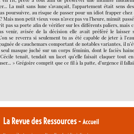
r... La nuit sans lune s’avançait, l’appartement était sens de
 pas poursuivre, au risque de passer pour un idiot frapper chez
 ? Mais mon petit vieux vous n’avez pas vu l’heure, minuit passé
 pas sa porte afin de vérifier sur les différents paliers, mais c
s venir, avisée de la décision elle avait préféré le laisser 
on se reverra si seulement tu as été capable de jeter à l’ea
ompagnée de cauchemars comportant de notables variantes, il n’é
 seul masque juché sur un corps féminin, dont le faciès hain
Cécile tenait, tendait un lacet qu’elle faisait claquer tout en
enser... » Grégoire comprit que ce fil à la patte, d’urgence il fallai
La Revue des Ressources -
Accueil