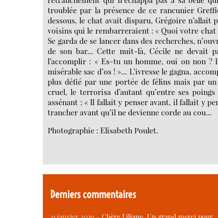
troublée par la présence de ce rancunier Greffie
dessous, le chat avait disparu, Grégoire n’allait
voisins qui le rembarreraient : « Quoi votre chat
Se garda de se lancer dans des recherches, n’ouvrit
de son bar... Cette nuit-là, Cécile ne devait pa
l’accomplir : « Es-tu un homme, oui on non ? L’
misérable sac d’os ! »... L’ivresse le gagna, acc
plus défié par une portée de félins mais par un
cruel, le terrorisa d’autant qu’entre ses poings 
assénant : « Il fallait y penser avant, il fallait y p
trancher avant qu’il ne devienne corde au cou...
Photographie : Elisabeth Poulet.
Derniers commentaires
9 janvier 2019 –
Chère Liliane, Un grand merci pour