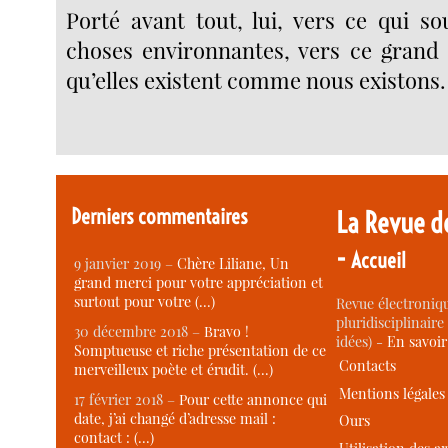
Porté avant tout, lui, vers ce qui so
choses environnantes, vers ce grand 
qu’elles existent comme nous existons.
Derniers commentaires
La Revue d
-
Accueil
9 janvier 2019 –
Chère Liliane, Un
grand merci pour votre appréciation et
surtout pour votre (…)
Revue électroniqu
pluridisciplinaire 
30 décembre 2018 –
Bravo !
idées) -
En savoi
Somptueuse et riche présentation de ce
Contacts
merveilleux poète et érudit. (…)
Mentions légales
17 février 2018 –
Pour cette annonce qui
date, j’ai changé d’adresse mail :
Ours
contact : (…)