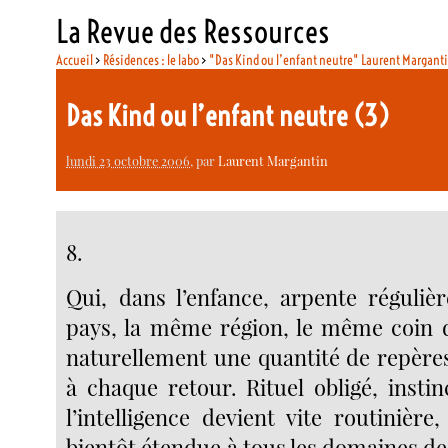
La Revue des Ressources
Accueil
>
Résidences : le labo
>
"Das Kind ou l’enfant neutre" Laurent Margant
Das Kind ou l’enfant neutre (3)
lundi 23 octobre 2006
, par
Laurent Margantin
8.
Qui, dans l’enfance, arpente réguli
pays, la même région, le même coin d
naturellement une quantité de repères
à chaque retour. Rituel obligé, instinc
l’intelligence devient vite routinière
bientôt étendue à tous les domaines de