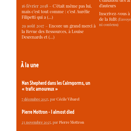
Utilisation des ar
d’auteurs
16 février 2018 –
C’était même pas lui,
mais c’est tout comme : c’est Aurélie
Inscrivez-vous à 
Filipetti qui a (…)
de la RdR
(Envoye
ni contenu)
29 août 2017 –
Encore un grand merci à
la Revue des Ressources, à Louise
Desrenards et (…)
À la une
Nan Shepherd dans les Cairngorms, un
« trafic amoureux »
7 décembre 2025
, par
Cécile Vibarel
Pierre Mottron - I almost died
23 novembre 2025
, par
Pierre Mottron